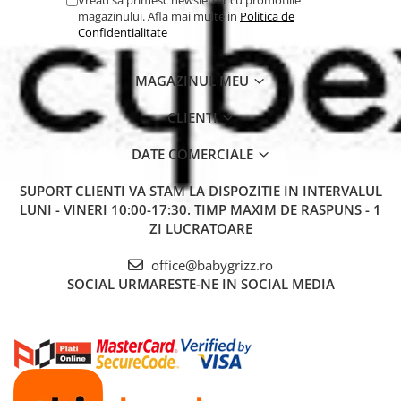
Vreau sa primesc newsletter cu promotiile
Caracteristici tehnice Rucsac de infasat Bugaboo Desert
magazinului. Afla mai multe in
Politica de
Taupe:
Confidentialitate
'
Dimensiuni: 30 x 14 x 45 cm.
Dimensiuni salteluta de infasat: 65 x 35 cm.
MAGAZINUL MEU
Greutatea produsului: 1.34 kg.
Capacitate rucsac: 19 L / 3 kg.
CLIENTI
Materiale: tesatura exterioara, captuseala, bretele, legaturi,
elastice, fermoare si plasa 100% poliester reciclat certificat.
DATE COMERCIALE
Fara PVC si PFC.
Ingrijire: curatati numai cu o carpa umeda. Verificati
intotdeauna eticheta de spalare pentru instructiuni exacte de
SUPORT CLIENTI
VA STAM LA DISPOZITIE IN INTERVALUL
curatare si intretinere.
LUNI - VINERI 10:00-17:30. TIMP MAXIM DE RASPUNS - 1
'
ZI LUCRATOARE
office@babygrizz.ro
SOCIAL
URMARESTE-NE IN SOCIAL MEDIA