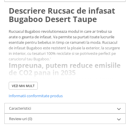
Descriere Rucsac de infasat
Bugaboo Desert Taupe
Rucsacul Bugaboo revolutioneaza modul in care ar trebui sa
arate o geanta de infasat. Va permite sa purtati toate lucrurile
esentiale pentru bebelus in timp ce ramaneti la moda. Rucsacul
de infasat Bugaboo este rezistent la ploaie la exterior, la scurgere
in interior, cu tesaturi 100% reciclate si se potriveste perfect pe
caruciorul tau Bugaboo.'
Impreuna, putem reduce emisiile
de CO2 pana in 2035
Rucsacul de infasat Bugaboo este fabricat din zero substante
chimice si tesaturi 100% reciclate (folosind 45 de sticle PET),
VEZI MAI MULT
asigurand un viitor mai verde pentru bebelusul tau.
Organizat din mers
Informatii conformitate produs
Plin de caracteristici ingenioase, Rucsacul de infasat Bugaboo vine
cu un compartiment pentru laptop, doua organizatoare pentru
Caracteristici
articolele esentiale ale bebelusului, salteluta de infasat si un
Review-uri
(0)
suport izolat pentru biberonul copilului tau.