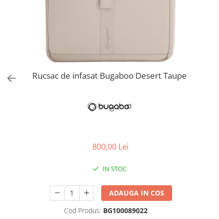
Jucarii de Sortare
Consultanta Instalare
Jucarii de tras
Jucarii din plus
Jucarii muzicale
Jucarii pentru baie
Jucarii Senzoriale
Rucsac de infasat Bugaboo Desert Taupe
PAPUSI
800,00 Lei
IN STOC
ADAUGA IN COS
Cod Produs:
BG100089022