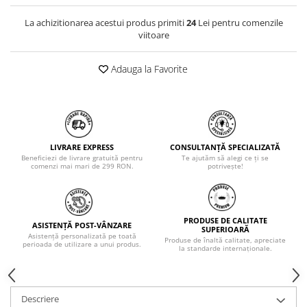
La achizitionarea acestui produs primiti
24
Lei pentru comenzile
viitoare
Adauga la Favorite
LIVRARE EXPRESS
CONSULTANȚĂ SPECIALIZATĂ
Beneficiezi de livrare gratuită pentru
Te ajutăm să alegi ce ți se
comenzi mai mari de 299 RON.
potrivește!
PRODUSE DE CALITATE
ASISTENȚĂ POST-VÂNZARE
SUPERIOARĂ
Asistență personalizată pe toată
Produse de înaltă calitate, apreciate
perioada de utilizare a unui produs.
la standarde internaționale.
Descriere