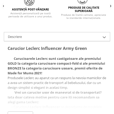
PRODUSE DE CALITATE
ASISTENȚĂ POST-VÂNZARE
SUPERIOARĂ
Asistență personalizată pe toată
Produse de înaltă calitate, apreciate
perioada de utilizare a unui produs.
la standarde internaționale.
Descriere
Carucior Leclerc Influencer Army Green
Carucioarele Leclerc sunt castigatoare ale premiului
GOLD la categoria carucioare compact-fold si ale premiului
BRONZE la categoria carucioare usoare, premii oferite de
Made for Mums 2021!
Produsele Leclerc au aparut ca un raspuns la nevoia mamicilor de
a avea un sistem practic de transport al bebelusului, dar cu un
design simplist si elegant in acelasi timp.
Vrei un carucior usor de manevrat si de transportat?
Iata doar cateva motive pentru care iti recomandam sa
alegi gama Leclerc:
• Caruciorul
Leclerc Influencer
se deosebeste de modelele
traditionale prin sistemul automat de pliere care se actioneaza cu