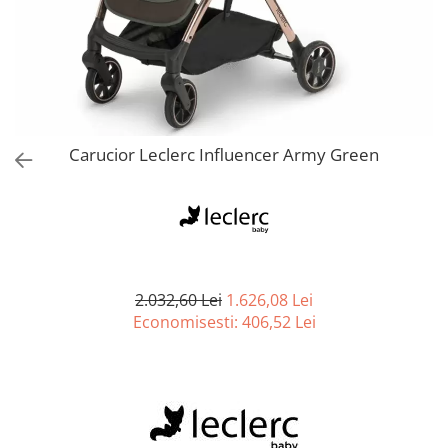
Jucarii de Sortare
Consultanta Instalare
Jucarii de tras
Jucarii din plus
Jucarii muzicale
Jucarii pentru baie
Jucarii Senzoriale
Carucior Leclerc Influencer Army Green
PAPUSI
2.032,60 Lei
1.626,08 Lei
Economisesti:
406,52
Lei