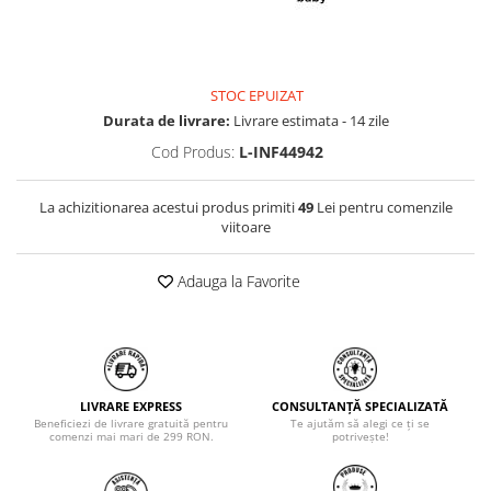
STOC EPUIZAT
Durata de livrare:
Livrare estimata - 14 zile
Cod Produs:
L-INF44942
La achizitionarea acestui produs primiti
49
Lei pentru comenzile
viitoare
Adauga la Favorite
LIVRARE EXPRESS
CONSULTANȚĂ SPECIALIZATĂ
Beneficiezi de livrare gratuită pentru
Te ajutăm să alegi ce ți se
comenzi mai mari de 299 RON.
potrivește!