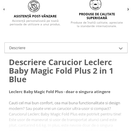
PRODUSE DE CALITATE
ASISTENȚĂ POST-VÂNZARE
SUPERIOARĂ
Asistență personalizată pe toată
Produse de înaltă calitate, apreciate
perioada de utilizare a unui produs.
la standarde internaționale.
Descriere
Descriere Carucior Leclerc
Baby Magic Fold Plus 2 in 1
Blue
Leclerc Baby Magic Fold Plus - doar o singura atingere
Cauti cel mai bun confort, cea mai buna functionalitate si design
modern? Sau poate vrei un carucior ultra-usor si compact?
Caruciorul Leclerc Baby Magic Fold Plus este potrivit pentru tine!
Este usor de manevrat si usor de transportat atunci cand este
pliat, cantarind 6.6 kg. In plus, este nevoie doar de o singura
mana si o apasare de buton pentru a plia si desface caruciorul