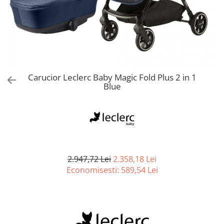
Jucarii de Sortare
Consultanta Instalare
Jucarii de tras
Jucarii din plus
Jucarii muzicale
Jucarii pentru baie
Jucarii Senzoriale
Carucior Leclerc Baby Magic Fold Plus 2 in 1
PAPUSI
Blue
2.947,72 Lei
2.358,18 Lei
Economisesti:
589,54
Lei