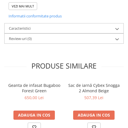
Leclerc Baby Magic Fold Plus.
VEZI MAI MULT
Leclerc Baby Magic Fold Plus este fabricat la cel mai inalt standard
de siguranta si ofera confort maxim copilului tau.
Informatii conformitate produs
Carucioarele Leclerc Baby sunt castigatoare ale premiului
Caracteristici
GOLD la categoria carucioare compact-fold si ale premiului
BRONZE la categoria carucioare usoare, premii oferite de
Review-uri
(0)
Made for Mums!
PRODUSE SIMILARE
Geanta de infasat Bugaboo
Sac de iarnă Cybex Snogga
Forest Green
2 Almond Beige
650,00 Lei
507,39 Lei
ADAUGA IN COS
ADAUGA IN COS