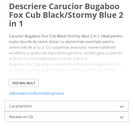
Descriere Carucior Bugaboo
Fox Cub Black/Stormy Blue 2
in 1
Carucior Bugaboo Fox Cub Black/Stormy Blue 2 in 1, ideal pentru
toate tipurile de teren, dotat cu elementele esentiale pentru
aventurile de zi cu zi. Cu suspensie avansata, manevrabilitate
excelenta si spatiu de depozitare generos, sunteti gata sa porniti
la drum cu micul explorator inca din prima zi.
Bugaboo Fox Cub este o versiune mai mica a lui Bugaboo Fox 5,
cu detalii sportive si caracteristici esentiale pentru plimbarile
zilnice.
Faceti o plimbare mai verde
VEZI MAI MULT
Bugaboo Fox Cub respecta angajamentul „Push to zero”, zero net
Informatii conformitate produs
pana in 2035! Fiecare element al caruciorului Bugaboo Fox Cub
este conceput pentru a reduce cat mai mult impactul asupra
Caracteristici
mediului. Pe baza bio - piesele caruciorului Bugaboo Fox Cub
sunt realizate din materiale 100% baza bio, ceea ce inseamna ca
Review-uri
(0)
amprenta sa de CO2 este cu 19% mai mica decat daca ar fi fost
fabricate cu materiale plastice conventionale. Astazi, Bugaboo
Fox Cub are aceeasi amprenta de CO2 ca si 263 km parcusi cu o