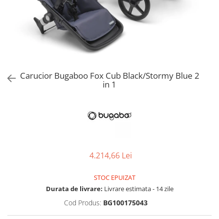
Jucarii de Sortare
Consultanta Instalare
Jucarii de tras
Jucarii din plus
Jucarii muzicale
Jucarii pentru baie
Jucarii Senzoriale
Carucior Bugaboo Fox Cub Black/Stormy Blue 2
PAPUSI
in 1
4.214,66 Lei
STOC EPUIZAT
Durata de livrare:
Livrare estimata - 14 zile
Cod Produs:
BG100175043