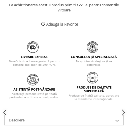
La achizitionarea acestui produs primiti
127
Lei pentru comenzile
viitoare
Adauga la Favorite
LIVRARE EXPRESS
CONSULTANȚĂ SPECIALIZATĂ
Beneficiezi de livrare gratuită pentru
Te ajutăm să alegi ce ți se
comenzi mai mari de 299 RON.
potrivește!
PRODUSE DE CALITATE
ASISTENȚĂ POST-VÂNZARE
SUPERIOARĂ
Asistență personalizată pe toată
Produse de înaltă calitate, apreciate
perioada de utilizare a unui produs.
la standarde internaționale.
Descriere