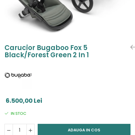
Jucarii de Sortare
Consultanta Instalare
Jucarii de tras
Jucarii din plus
Jucarii muzicale
Jucarii pentru baie
Jucarii Senzoriale
Carucior Bugaboo Fox 5
PAPUSI
Black/Forest Green 2 In 1
6.500,00 Lei
IN STOC
ADAUGA IN COS