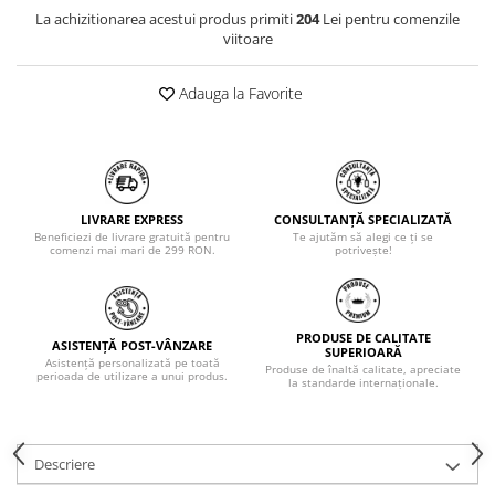
La achizitionarea acestui produs primiti
204
Lei pentru comenzile
viitoare
Adauga la Favorite
LIVRARE EXPRESS
CONSULTANȚĂ SPECIALIZATĂ
Beneficiezi de livrare gratuită pentru
Te ajutăm să alegi ce ți se
comenzi mai mari de 299 RON.
potrivește!
PRODUSE DE CALITATE
ASISTENȚĂ POST-VÂNZARE
SUPERIOARĂ
Asistență personalizată pe toată
Produse de înaltă calitate, apreciate
perioada de utilizare a unui produs.
la standarde internaționale.
Descriere