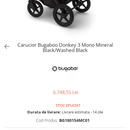
Jucarii de Sortare
Consultanta Instalare
Jucarii de tras
Jucarii din plus
Jucarii muzicale
Jucarii pentru baie
Jucarii Senzoriale
Carucior Bugaboo Donkey 3 Mono Mineral
PAPUSI
Black/Washed Black
6.748,55 Lei
STOC EPUIZAT
Durata de livrare:
Livrare estimata - 14 zile
Cod Produs:
BG180154MC01