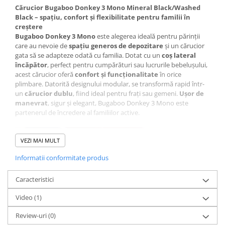
Cărucior Bugaboo Donkey 3 Mono Mineral Black/Washed
Black – spațiu, confort și flexibilitate pentru familii în
creștere
Bugaboo Donkey 3 Mono
este alegerea ideală pentru părinții
care au nevoie de
spațiu generos de depozitare
și un cărucior
gata să se adapteze odată cu familia. Dotat cu un
coș lateral
încăpător
, perfect pentru cumpărături sau lucrurile bebelușului,
acest cărucior oferă
confort și funcționalitate
în orice
plimbare. Datorită designului modular, se transformă rapid într-
un
cărucior dublu
, fiind ideal pentru frați sau gemeni.
Ușor de
manevrat
, sigur și elegant, Bugaboo Donkey 3 Mono este
partenerul de încredere al familiilor active.
VEZI MAI MULT
Informatii conformitate produs
Caracteristici
Video
(1)
Review-uri
(0)