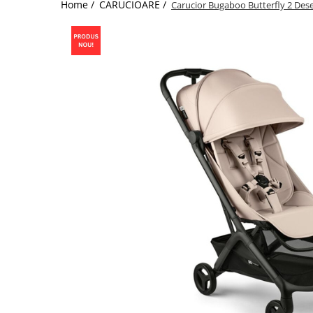
Home /
CARUCIOARE /
Carucior Bugaboo Butterfly 2 Des
Jucarii de Sortare
Consultanta Instalare
Jucarii de tras
Jucarii din plus
Jucarii muzicale
Jucarii pentru baie
Jucarii Senzoriale
PAPUSI