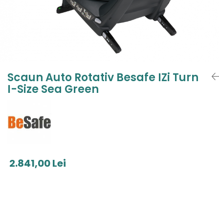
Jucarii de Sortare
Consultanta Instalare
Jucarii de tras
Jucarii din plus
Jucarii muzicale
Jucarii pentru baie
Jucarii Senzoriale
Scaun Auto Rotativ Besafe IZi Turn
PAPUSI
I-Size Sea Green
2.841,00 Lei