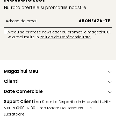
Confort excepțional cu 4 poziții de înclinare
Nu rata ofertele si promotiile noastre
Tetieră reglabilă în 10 trepte
Acces optim de aer prin sistemul de ventilație din
spatele scaunului auto
Vreau sa primesc newsletter cu promotiile magazinului.
Afla mai multe in
Politica de Confidentialitate
Tehnologia Universal Level™ – Cea mai
bună poziție a șezutului în orice tip de
mașină
Magazinul Meu
Clienti
BeSafe Universal Level Technology ™ presupune un design
special pe bază ISOfix cu parte de șezut care permite să
Date Comerciale
instalați scaunul auto orizontal, indiferent de cât de
Suport Clienti
Va Stam La Dispozitie In Intervalul LUNI -
înclinată ar fi bancheta mașinii. Prin construcția sa rigidă,
VINERI 10:00-17:30. Timp Maxim De Raspuns - 1 Zi
forțele sunt distribuite în siguranță către podeaua
Lucratoare
vehiculului prin piciorul de sprijin. iZi Turn i-Size oferă 4