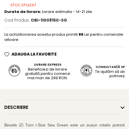
STOC EPUIZAT
Durata de livrare:
Livrare estimata - 14-21 zile
Cod Produs:
OBI-11008150-SG
La achizitionarea acestui produs primiti
86
Lei pentru comenzile
viitoare
ADAUGA LA FAVORITE
LIVRARE EXPRESS
CONSULTANȚĂ SPEC
Beneficiezi de livrare
Te ajutăm să alegi
gratuită pentru comenzi
potrivește
mai mari de 299 RON.
DESCRIERE
Besafe iZi Turn i-Size Sea Green este un scaun rotativ potrivit