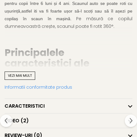
pentru copii între 6 luni și 4 ani. Scaunul auto se poate roti cu
ușurință,astfel iti va fi foarte ușor să-l scoți sau să îl așezi pe
Pe măsură ce copilul
copilaș în scaun în mașină.
dumneavoastră crește, scaunul poate fi rotit 360°.
Principalele
caracteristici ale
scaunului auto Besafe iZi
VEZI MAI MULT
Turn i-Size
Informatii conformitate produs
CARACTERISTICI
Rotire 360 °
scaunul auto poate fi rotit foarte ușor
-
către tine pentru a-l aseza si asigura pe micutul tau.
VIDEO
(2)
REVIEW-URI
(0)
Protecție la impact lateral
- Besafe Izi Turn i-