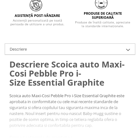
PRODUSE DE CALITATE
ASISTENȚĂ POST-VÂNZARE
SUPERIOARĂ
Asistență personalizată pe toată
Produse de înaltă calitate, apreciate
perioada de utilizare a unui produs.
la standarde internaționale.
Descriere
Descriere Scoica auto Maxi-
Cosi Pebble Pro i-
Size
Essential Graphite
Scoica auto Maxi-Cosi Pebble Pro i-Size Essential Graphite este
aprobata in conformitate cu cele mai recente standarde de
siguranta si ofera copilului tau siguranta maxima inca de la
nastere. Noul insert pentru nou-nascut Baby-Hugg sustine o
pozitie de somn optima, in timp ce tetiera reglabila ofera o
potrivire adecvata si confortabila pentru cap.
Grupa / categoria de greutate :