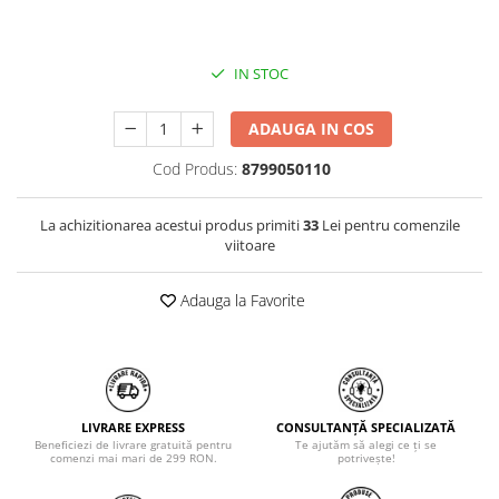
IN STOC
ADAUGA IN COS
Cod Produs:
8799050110
La achizitionarea acestui produs primiti
33
Lei pentru comenzile
viitoare
Adauga la Favorite
LIVRARE EXPRESS
CONSULTANȚĂ SPECIALIZATĂ
Beneficiezi de livrare gratuită pentru
Te ajutăm să alegi ce ți se
comenzi mai mari de 299 RON.
potrivește!