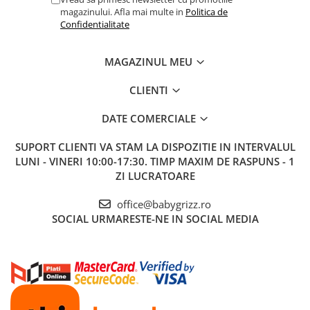
magazinului. Afla mai multe in
Politica de
Confidentialitate
Sistem de centuri Easy-out
Sistemul de centuri in 3 puncte Easy-out permite accesul celui mic
MAGAZINUL MEU
in scoica, fara sa incurce. A fost dezvoltata astfel incat sa te bucuri
de libertate si sa iti fie mult mai usor sa asezi copilul in scoica.
Reglarea centurilor se face simplu, concomitent cu reglarea
CLIENTI
tetierei.
DATE COMERCIALE
SUPORT CLIENTI
VA STAM LA DISPOZITIE IN INTERVALUL
LUNI - VINERI 10:00-17:30. TIMP MAXIM DE RASPUNS - 1
ZI LUCRATOARE
office@babygrizz.ro
SOCIAL
URMARESTE-NE IN SOCIAL MEDIA
Protectie maxima la impact lateral