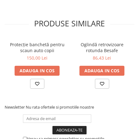
PRODUSE SIMILARE
Protectie Baby-Hugg
Protecție banchetă pentru
Oglindă retrovizoare
Noul insert inovator pentru nou-nascut Baby-Hugg inconjoara
scaun auto copii
rotunda Besafe
bebelusul si ii ofera siguranta suplimentara. Tetiera reglabila se
150,00 Lei
86,43 Lei
adapteaza perfect dimensiunii capului bebelusului, chiar si atunci
cand insertul pentru nou-nascut nu mai este necesar.
ADAUGA IN COS
ADAUGA IN COS
Newsletter
Nu rata ofertele si promotiile noastre
Vreau sa primesc newsletter cu promotiile