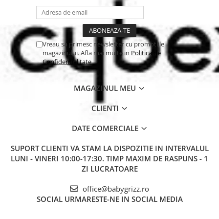
Vreau sa primesc newsletter cu promotiile
magazinului. Afla mai multe in
Politica de
Confidentialitate
MAGAZINUL MEU
CLIENTI
DATE COMERCIALE
SUPORT CLIENTI
VA STAM LA DISPOZITIE IN INTERVALUL
LUNI - VINERI 10:00-17:30. TIMP MAXIM DE RASPUNS - 1
ZI LUCRATOARE
office@babygrizz.ro
SOCIAL
URMARESTE-NE IN SOCIAL MEDIA