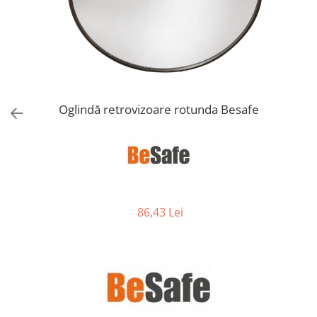
Jucarii de Sortare
Consultanta Instalare
Jucarii de tras
Jucarii din plus
Jucarii muzicale
Jucarii pentru baie
Jucarii Senzoriale
Oglindă retrovizoare rotunda Besafe
PAPUSI
86,43 Lei