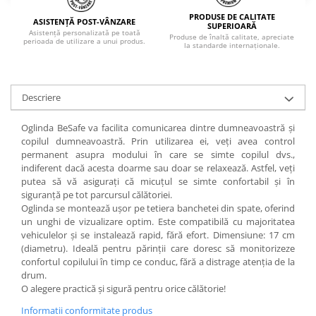
PRODUSE DE CALITATE
ASISTENȚĂ POST-VÂNZARE
SUPERIOARĂ
Asistență personalizată pe toată
Produse de înaltă calitate, apreciate
perioada de utilizare a unui produs.
la standarde internaționale.
Descriere
Oglinda BeSafe va facilita comunicarea dintre dumneavoastră și
copilul dumneavoastră. Prin utilizarea ei, veți avea control
permanent asupra modului în care se simte copilul dvs.,
indiferent dacă acesta doarme sau doar se relaxează. Astfel, veți
putea să vă asigurați că micuțul se simte confortabil și în
siguranță pe tot parcursul călătoriei.
Oglinda se montează ușor pe tetiera banchetei din spate, oferind
un unghi de vizualizare optim. Este compatibilă cu majoritatea
vehiculelor și se instalează rapid, fără efort. Dimensiune: 17 cm
(diametru). Ideală pentru părinții care doresc să monitorizeze
confortul copilului în timp ce conduc, fără a distrage atenția de la
drum.
O alegere practică și sigură pentru orice călătorie!
Informatii conformitate produs