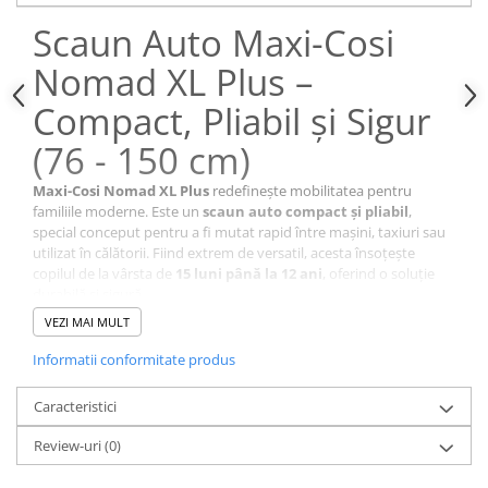
Scaun Auto Maxi-Cosi
Nomad XL Plus –
Compact, Pliabil și Sigur
(76 - 150 cm)
Maxi-Cosi Nomad XL Plus
redefinește mobilitatea pentru
familiile moderne. Este un
scaun auto compact și pliabil
,
special conceput pentru a fi mutat rapid între mașini, taxiuri sau
utilizat în călătorii. Fiind extrem de versatil, acesta însoțește
copilul de la vârsta de
15 luni până la 12 ani
, oferind o soluție
durabilă și sigură.
Siguranță Avansată cu
VEZI MAI MULT
Certificare i-Size
Informatii conformitate produs
Siguranța este prioritatea zero pentru Nomad XL Plus. Acesta
respectă cele mai recente standarde europene, oferind liniște
Caracteristici
sufletească părinților:
Certificare i-Size (R129/04):
Testat riguros pentru protecție
Review-uri
(0)
maximă.
Tehnologie G-CELL:
Panouri de protecție laterală active