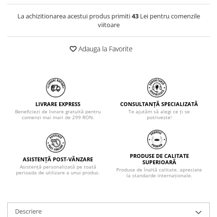
La achizitionarea acestui produs primiti
43
Lei pentru comenzile
viitoare
Adauga la Favorite
LIVRARE EXPRESS
CONSULTANȚĂ SPECIALIZATĂ
Beneficiezi de livrare gratuită pentru
Te ajutăm să alegi ce ți se
comenzi mai mari de 299 RON.
potrivește!
PRODUSE DE CALITATE
ASISTENȚĂ POST-VÂNZARE
SUPERIOARĂ
Asistență personalizată pe toată
Produse de înaltă calitate, apreciate
perioada de utilizare a unui produs.
la standarde internaționale.
Descriere