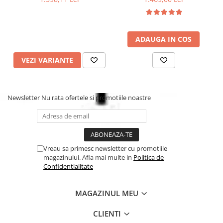
5 Poziții de înclinare:
Permite reglarea unghiului pentru
somn sau pentru observarea drumului.
Tetieră reglabilă în 13 trepte:
Se adaptează perfect pe
măsură ce copilul crește, până la 150 cm.
ADAUGA IN COS
Materiale EcoCare:
Țesături premium, moi și ecologice,
ideale pentru pielea sensibilă.
VEZI VARIANTE
Newsletter
Nu rata ofertele si promotiile noastre
Vreau sa primesc newsletter cu promotiile
magazinului. Afla mai multe in
Politica de
Confidentialitate
MAGAZINUL MEU
CLIENTI