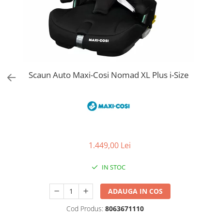
Jucarii de Sortare
Consultanta Instalare
Jucarii de tras
Jucarii din plus
Jucarii muzicale
Jucarii pentru baie
Jucarii Senzoriale
Scaun Auto Maxi-Cosi Nomad XL Plus i-Size
PAPUSI
1.449,00 Lei
IN STOC
ADAUGA IN COS
Cod Produs:
8063671110