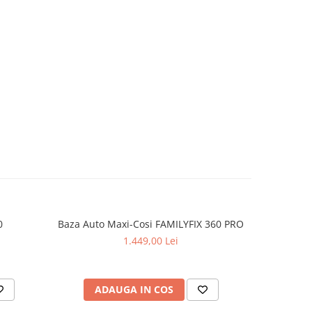
0
Baza Auto Maxi-Cosi FAMILYFIX 360 PRO
Scaun au
1.449,00 Lei
ADAUGA IN COS
AD