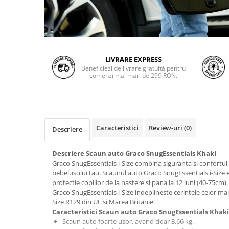
LIVRARE EXPRESS
Beneficiezi de livrare gratuită pentru
comenzi mai mari de 299 RON.
Caracteristici
Review-uri
(0)
Descriere
Descriere Scaun auto Graco SnugEssentials Khaki
Graco SnugEssentials i-Size combina siguranta si confortul
bebelusului tau. Scaunul auto Graco SnugEssentials i-Size 
protectie copiilor de la nastere si pana la 12 luni (40-75cm).
Graco SnugEssentials i-Size indeplineste cerintele celor mai
Size R129 din UE si Marea Britanie.
Caracteristici Scaun auto Graco SnugEssentials Khaki
Scaun auto foarte usor, avand doar 3.66 kg.