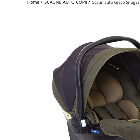
Home /
SCAUNE AUTO COPII /
Scaun auto Graco SnugEss
Jucarii de Sortare
Consultanta Instalare
Jucarii de tras
Jucarii din plus
Jucarii muzicale
Jucarii pentru baie
Jucarii Senzoriale
PAPUSI