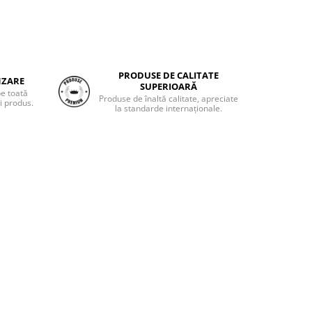
PRODUSE DE CALITATE
NZARE
SUPERIOARĂ
pe toată
Produse de înaltă calitate, apreciate
i produs.
la standarde internaționale.