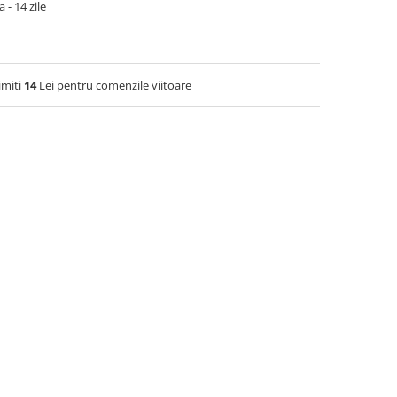
 - 14 zile
imiti
14
Lei pentru comenzile viitoare