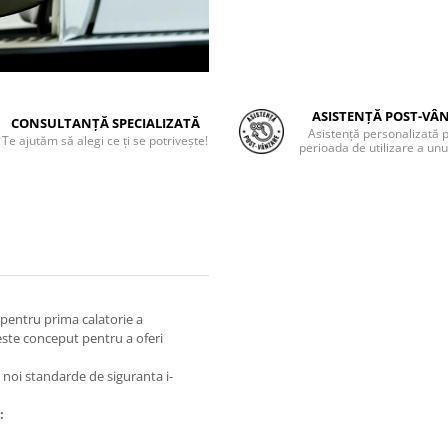
ASISTENȚĂ POST-VÂ
CONSULTANȚĂ SPECIALIZATĂ
Asistență personalizată 
Te ajutăm să alegi ce ți se potrivește!
perioada de utilizare a unu
 pentru prima calatorie a
este conceput pentru a oferi
 noi standarde de siguranta i-
: