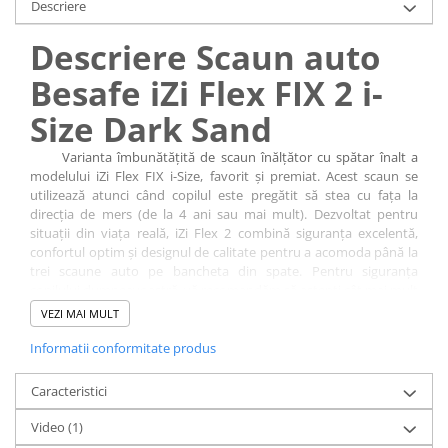
Descriere
Descriere Scaun auto
Besafe iZi Flex FIX 2 i-
Size Dark Sand
Varianta îmbunătățită de scaun înălțător cu spătar înalt a
modelului iZi Flex FIX i-Size, favorit și premiat. Acest scaun se
utilizează atunci când copilul este pregătit să stea cu fața la
direcția de mers (de la 4 ani sau mai mult). Dezvoltat pentru
situații din viața reală, iZi Flex 2 combină siguranța excelentă,
confortul optim și designul de calitate pentru a acomoda până la
trei scaune auto pe bancheta din spate. Pentru siguranța
copilului dumneavoastră, vă recomandăm să aștepți cât mai mult
timp posibil înainte de a-l întoarce cu fața la direcția de mers.
VEZI MAI MULT
Descoperiți scaunele noastre auto orientate cu spatele la direcția
de mers pentru copii de peste 4 ani.
Informatii conformitate produs
Caracteristici
Video
(1)