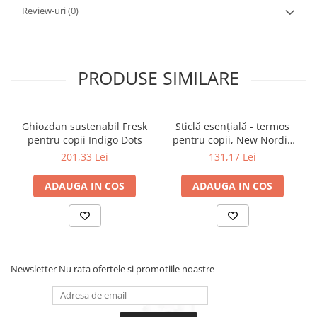
Review-uri
(0)
PRODUSE SIMILARE
Ghiozdan sustenabil Fresk
Sticlă esențială - termos
pentru copii Indigo Dots
pentru copii, New Nordic
Birds
201,33 Lei
131,17 Lei
ADAUGA IN COS
ADAUGA IN COS
1. 3 scaune auto pe
bancheta din spate
Newsletter
Nu rata ofertele si promotiile noastre
Oferă spațiu pentru până la trei copii în rând prin simpla
îndepărtare a ambelor protecții SIP ale scaunului din mijloc
2. PAD+