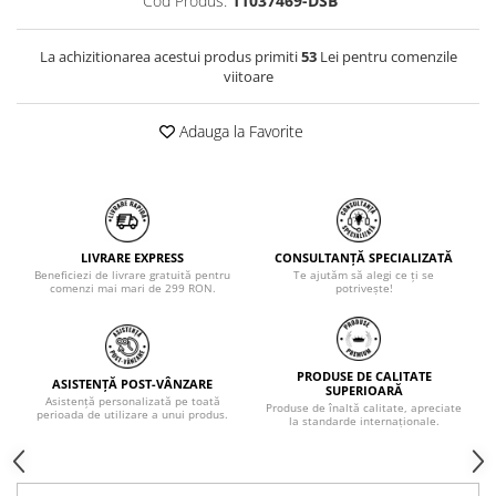
Cod Produs:
11037469-DSB
La achizitionarea acestui produs primiti
53
Lei pentru comenzile
viitoare
Adauga la Favorite
LIVRARE EXPRESS
CONSULTANȚĂ SPECIALIZATĂ
Beneficiezi de livrare gratuită pentru
Te ajutăm să alegi ce ți se
comenzi mai mari de 299 RON.
potrivește!
PRODUSE DE CALITATE
ASISTENȚĂ POST-VÂNZARE
SUPERIOARĂ
Asistență personalizată pe toată
Produse de înaltă calitate, apreciate
perioada de utilizare a unui produs.
la standarde internaționale.