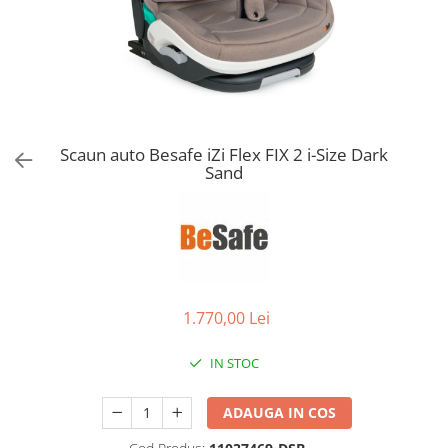
Jucarii de Sortare
Consultanta Instalare
Jucarii de tras
Jucarii din plus
Jucarii muzicale
Jucarii pentru baie
Jucarii Senzoriale
Scaun auto Besafe iZi Flex FIX 2 i-Size Dark
PAPUSI
Sand
1.770,00 Lei
IN STOC
ADAUGA IN COS