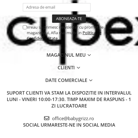
Vreau sa primesc newsletter cu promotiile
magazinului. Afla mai multe in
Politica de
Confidentialitate
MAGAZINUL MEU
CLIENTI
DATE COMERCIALE
SUPORT CLIENTI
VA STAM LA DISPOZITIE IN INTERVALUL
LUNI - VINERI 10:00-17:30. TIMP MAXIM DE RASPUNS - 1
ZI LUCRATOARE
office@babygrizz.ro
SOCIAL
URMARESTE-NE IN SOCIAL MEDIA