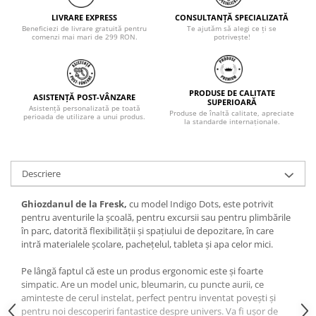
LIVRARE EXPRESS
CONSULTANȚĂ SPECIALIZATĂ
Beneficiezi de livrare gratuită pentru
Te ajutăm să alegi ce ți se
comenzi mai mari de 299 RON.
potrivește!
PRODUSE DE CALITATE
ASISTENȚĂ POST-VÂNZARE
SUPERIOARĂ
Asistență personalizată pe toată
Produse de înaltă calitate, apreciate
perioada de utilizare a unui produs.
la standarde internaționale.
Descriere
Ghiozdanul de la Fresk,
cu model Indigo Dots, este potrivit
pentru aventurile la școală, pentru excursii sau pentru plimbările
în parc, datorită flexibilității și spațiului de depozitare, în care
intră materialele școlare, pachețelul, tableta și apa celor mici.
Pe lângă faptul că este un produs ergonomic este și foarte
simpatic. Are un model unic, bleumarin, cu puncte aurii, ce
aminteste de cerul instelat, perfect pentru inventat povești și
pentru noi descoperiri fantastice despre univers. Va fi ușor de