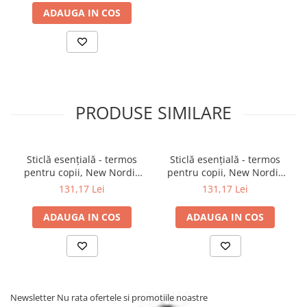
Fresk este un brand olandez recunoscut pentru produsele
ADAUGA IN COS
dedicate copiilor ! Colecția lor este alcătuită din produse realizate
cu grijă față de natură, precum bumbacul organic sau produse
eco-friendly, realizate din materiale reciclate!
PRODUSE SIMILARE
Sticlă esențială - termos
Sticlă esențială - termos
pentru copii, New Nordic
pentru copii, New Nordic
Pinguin
Birds
131,17 Lei
131,17 Lei
ADAUGA IN COS
ADAUGA IN COS
Newsletter
Nu rata ofertele si promotiile noastre