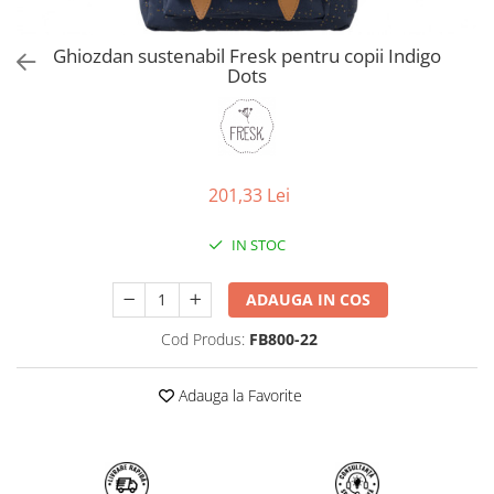
Jucarii de Sortare
Consultanta Instalare
Jucarii de tras
Ghiozdan sustenabil Fresk pentru copii Indigo
Jucarii din plus
Dots
Jucarii muzicale
Jucarii pentru baie
Jucarii Senzoriale
PAPUSI
201,33 Lei
IN STOC
ADAUGA IN COS
Cod Produs:
FB800-22
Adauga la Favorite