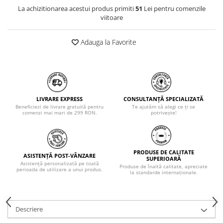
La achizitionarea acestui produs primiti
51
Lei pentru comenzile
viitoare
Adauga la Favorite
LIVRARE EXPRESS
CONSULTANȚĂ SPECIALIZATĂ
Beneficiezi de livrare gratuită pentru
Te ajutăm să alegi ce ți se
comenzi mai mari de 299 RON.
potrivește!
PRODUSE DE CALITATE
ASISTENȚĂ POST-VÂNZARE
SUPERIOARĂ
Asistență personalizată pe toată
Produse de înaltă calitate, apreciate
perioada de utilizare a unui produs.
la standarde internaționale.
Descriere