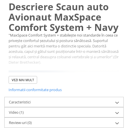
Descriere Scaun auto
Avionaut MaxSpace
Comfort System + Navy
"MaxSpace Comfort System + stabilește noi standarde în ceea ce
privește confortul șezutului și postura sănătoasă. Suportul
pentru gât aici merită merita o distinctie speciala. Datorită
acestuia, capul și gâtul sunt poziționate într-o manieră sănătoasă
și relaxată, central deasupra coloanei vertebrale și a umerilor".(Dr
Dieter Breithecker).
VEZI MAI MULT
Informatii conformitate produs
Caracteristici
Video
(1)
Review-uri
(0)