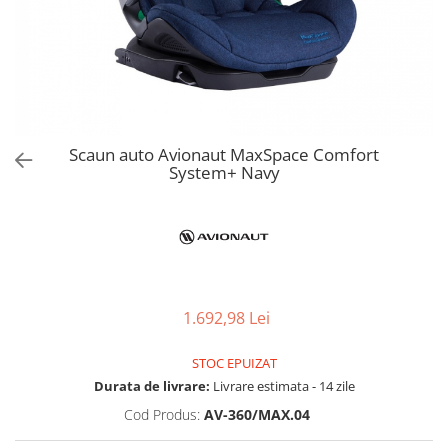
Jucarii de Sortare
Consultanta Instalare
Jucarii de tras
Jucarii din plus
Jucarii muzicale
Jucarii pentru baie
Jucarii Senzoriale
Scaun auto Avionaut MaxSpace Comfort
PAPUSI
System+ Navy
1.692,98 Lei
STOC EPUIZAT
Durata de livrare:
Livrare estimata - 14 zile
Cod Produs:
AV-360/MAX.04