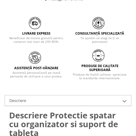
LIVRARE EXPRESS
CONSULTANȚĂ SPECIALIZATĂ
Beneficiezi de livrare gratuită pentru
Te ajutăm să alegi ce ți se
comenzi mai mari de 299 RON.
potrivește!
PRODUSE DE CALITATE
ASISTENȚĂ POST-VÂNZARE
SUPERIOARĂ
Asistență personalizată pe toată
Produse de înaltă calitate, apreciate
perioada de utilizare a unui produs.
la standarde internaționale.
Descriere
Descriere Protectie spatar
cu organizator si suport de
tableta