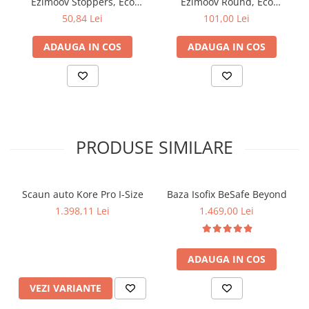
Instalare usoara cu curele reglabile.
Ezimoov Stoppers, Eco
Ezimoov Round, Eco
Usor de curatat.
friendly
friendly
50,84 Lei
101,00 Lei
ADAUGA IN COS
ADAUGA IN COS
PRODUSE SIMILARE
Scaun auto Kore Pro I-Size
Baza Isofix BeSafe Beyond
1.398,11 Lei
1.469,00 Lei
ADAUGA IN COS
VEZI VARIANTE