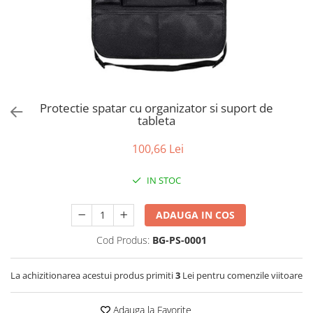
Jucarii de Sortare
Consultanta Instalare
Jucarii de tras
Jucarii din plus
Jucarii muzicale
Jucarii pentru baie
Jucarii Senzoriale
Protectie spatar cu organizator si suport de
PAPUSI
tableta
100,66 Lei
IN STOC
ADAUGA IN COS
Cod Produs:
BG-PS-0001
La achizitionarea acestui produs primiti
3
Lei pentru comenzile viitoare
Adauga la Favorite