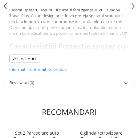
Pastrati spatarul scaunului curat si fara zgarieturi cu Ezimoov
Travel Plus. Cu un design practic, va proteja spatarul scaunului
din fata impotriva urmelor produse de incaltamintea celor mici.
Ofera multiple spatii pentru organizarea lucrurilor din masina si
are un loc dedicat pentru pozitionarea unei tablete de pana la10".
Caracteristici Protectie spatar cu
organizator si suport de tableta:
VEZI MAI MULT
Organizati si depozitati cu usurinta accesoriile pentru drum.
Informatii conformitate produs
Multiple spatii de depozitare pentru a avea totul la indemana.
Usor de instalat, se ataseaza pe tetiera scaunului din fata.
Review-uri
(0)
Conceputa sa reziste testului timpului.
Suport incorporat pentru tableta
Caracteristici tehnice:
RECOMANDARI
Functie de organizator si protectie spatar.
Se potriveste tuturor tipurilor de scaune auto.
Capacitate mare de depozitare.
Protejeaza spatele scaunului din fata.
Set 2 Parasolare auto
Oglinda retrovizoare