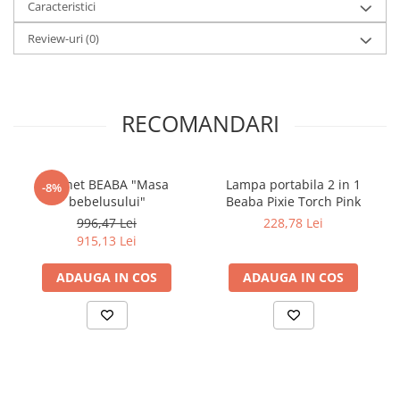
Caracteristici
corectă. Construcția ranforsată și tetiera din spumă cu memorie
protejează împotriva impactului frontal și lateral, conform
Review-uri
(0)
standardului de siguranță UN R129 (i-Size).
Cu Avionaut Cosmo Airflow, părinții se bucură de o soluție sigură,
practică și elegantă, pregătită să însoțească familia în orice
călătorie.
RECOMANDARI
Pachet BEABA "Masa
Lampa portabila 2 in 1
-8%
bebelusului"
Beaba Pixie Torch Pink
996,47 Lei
228,78 Lei
915,13 Lei
ADAUGA IN COS
ADAUGA IN COS