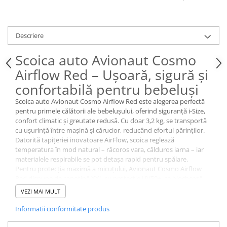
Descriere
Scoica auto Avionaut Cosmo
Airflow Red – Ușoară, sigură și
confortabilă pentru bebeluși
Scoica auto Avionaut Cosmo Airflow Red este alegerea perfectă
pentru primele călătorii ale bebelușului, oferind siguranță i-Size,
confort climatic și greutate redusă. Cu doar 3,2 kg, se transportă
cu ușurință între mașină și cărucior, reducând efortul părinților.
Datorită tapițeriei inovatoare AirFlow, scoica reglează
temperatura în mod natural – răcoros vara, călduros iarna – iar
materialele respirabile se pot detașa rapid pentru spălare.
Pentru protecția maximă a micuțului, Avionaut Cosmo Airflow
Red dispune de capotină XXL cu protecție UV50+, ce blochează
razele solare și oferă umbră în timpul somnului. Insertul
VEZI MAI MULT
ergonomic susține postura corectă a nou-născutului, prevenind
aplatizarea capului și asigurând un drum liniștit încă din prima zi.
Informatii conformitate produs
Scoica se montează simplu cu centura în 3 puncte sau pe baza
ISOFIX Avionaut IQ Orbit,
iar indicatorii vizuali garantează fixarea