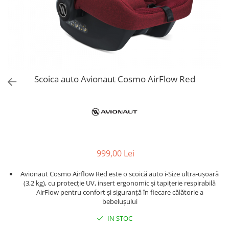
Jucarii de Sortare
Consultanta Instalare
Jucarii de tras
Jucarii din plus
Jucarii muzicale
Jucarii pentru baie
Jucarii Senzoriale
Scoica auto Avionaut Cosmo AirFlow Red
PAPUSI
999,00 Lei
Avionaut Cosmo Airflow Red este o scoică auto i-Size ultra-ușoară
(3,2 kg), cu protecție UV, insert ergonomic și tapițerie respirabilă
AirFlow pentru confort și siguranță în fiecare călătorie a
bebelușului
IN STOC