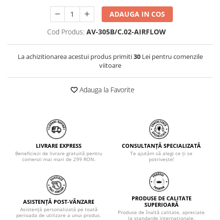
ADAUGA IN COS
Cod Produs:
AV-305B/C.02-AIRFLOW
La achizitionarea acestui produs primiti
30
Lei pentru comenzile
viitoare
Adauga la Favorite
LIVRARE EXPRESS
CONSULTANȚĂ SPECIALIZATĂ
Beneficiezi de livrare gratuită pentru
Te ajutăm să alegi ce ți se
comenzi mai mari de 299 RON.
potrivește!
PRODUSE DE CALITATE
ASISTENȚĂ POST-VÂNZARE
SUPERIOARĂ
Asistență personalizată pe toată
Produse de înaltă calitate, apreciate
perioada de utilizare a unui produs.
la standarde internaționale.