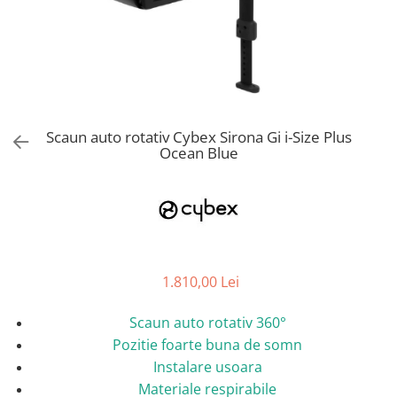
Jucarii de Sortare
Consultanta Instalare
Jucarii de tras
Jucarii din plus
Jucarii muzicale
Jucarii pentru baie
Jucarii Senzoriale
Scaun auto rotativ Cybex Sirona Gi i-Size Plus
PAPUSI
Ocean Blue
1.810,00 Lei
Scaun auto rotativ 360°
Pozitie foarte buna de somn
Instalare usoara
Materiale respirabile