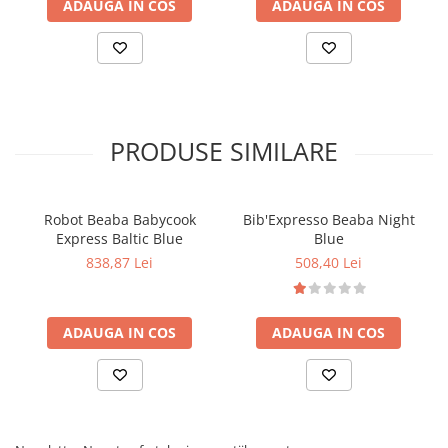
ADAUGA IN COS
ADAUGA IN COS
sensu de mers citeste articolul de
AICI.
(*comparativ cu acelasi scaun montat cu fata la sensul de mers
implicat intr-o coliziune frontala. Rezult in urma efectuarii testelor
interne folosind criteriile de testare a coliziune frontala ADAC
2022.)
PRODUSE SIMILARE
Robot Beaba Babycook
Bib'Expresso Beaba Night
Express Baltic Blue
Blue
838,87 Lei
508,40 Lei
ADAUGA IN COS
ADAUGA IN COS