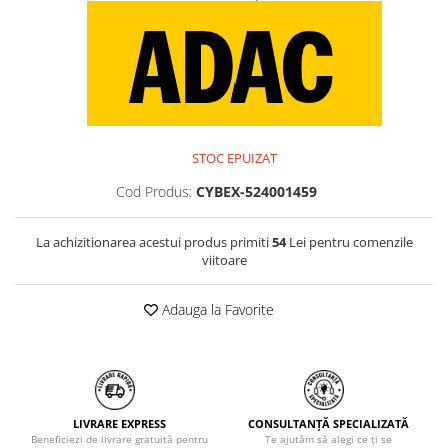
STOC EPUIZAT
Cod Produs:
CYBEX-524001459
La achizitionarea acestui produs primiti
54
Lei pentru comenzile
viitoare
Adauga la Favorite
LIVRARE EXPRESS
CONSULTANȚĂ SPECIALIZATĂ
Beneficiezi de livrare gratuită pentru
Te ajutăm să alegi ce ți se