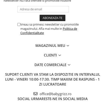
Newsletter
Nu rata ofertele si promotiile noastre
Mecanism de rotatie 360˚
Vreau sa primesc newsletter cu promotiile
magazinului. Afla mai multe in
Politica de
Noul mecanismul de rotatie la 360° elimina efortul la asezarea
Confidentialitate
copilului in scaunul auto. Este usor sa rotesti scaunul spre tine si
sa asezi sau sa ridici copilul din el. De asemenea, este foarte usor
si simplu de a comuta intre deplasarea cu spatele sau cu fata spre
MAGAZINUL MEU
sensul de mers.
CLIENTI
DATE COMERCIALE
SUPORT CLIENTI
VA STAM LA DISPOZITIE IN INTERVALUL
LUNI - VINERI 10:00-17:30. TIMP MAXIM DE RASPUNS - 1
ZI LUCRATOARE
office@babygrizz.ro
SOCIAL
URMARESTE-NE IN SOCIAL MEDIA