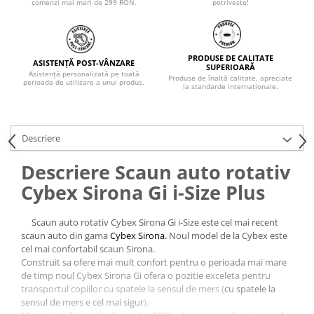
comenzi mai mari de 299 RON.
potrivește!
PRODUSE DE CALITATE
ASISTENȚĂ POST-VÂNZARE
SUPERIOARĂ
Asistență personalizată pe toată
Produse de înaltă calitate, apreciate
perioada de utilizare a unui produs.
la standarde internaționale.
Descriere
Descriere Scaun auto rotativ
Cybex Sirona Gi i-Size Plus
Scaun auto rotativ Cybex Sirona Gi i-Size este cel mai recent
scaun auto din gama
Cybex
Sirona.
Noul model de la Cybex este
cel mai confortabil scaun Sirona.
Construit sa ofere mai mult confort pentru o perioada mai mare
de timp noul Cybex Sirona Gi ofera o pozitie exceleta pentru
transportul copiilor cu spatele la sensul de mers (
cu spatele la
sensul de mers e cel mai sigur
).