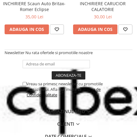
INCHIRIERE Scaun Auto Britax-
INCHIRIERE CARUCIOR
Jucarii de Sortare
Consultanta Instalare
Romer Eclipse
CALATORIE
Jucarii de tras
35,00 Lei
30,00 Lei
Jucarii din plus
Jucarii muzicale
ADAUGA IN COS
ADAUGA IN COS
Jucarii pentru baie
Jucarii Senzoriale
PAPUSI
Newsletter
Nu rata ofertele si promotiile noastre
Vreau sa primesc newsletter cu promotiile
magazinului. Afla mai multe in
Politica de
Confidentialitate
MAGAZINUL MEU
CLIENTI
DATE COMERCIALE