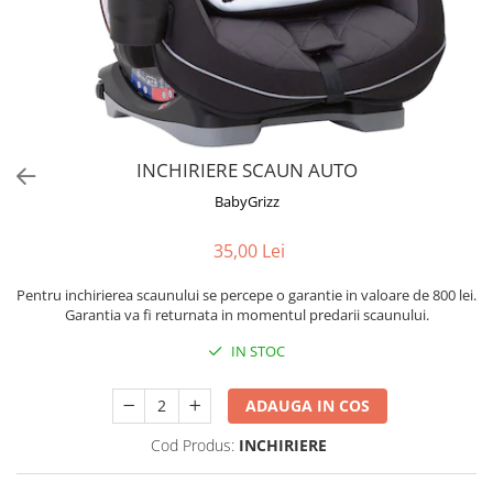
Jucarii de Sortare
Consultanta Instalare
Jucarii de tras
Jucarii din plus
Jucarii muzicale
Jucarii pentru baie
Jucarii Senzoriale
INCHIRIERE SCAUN AUTO
PAPUSI
BabyGrizz
35,00 Lei
Pentru inchirierea scaunului se percepe o garantie in valoare de 800 lei.
Garantia va fi returnata in momentul predarii scaunului.
IN STOC
ADAUGA IN COS
Cod Produs:
INCHIRIERE