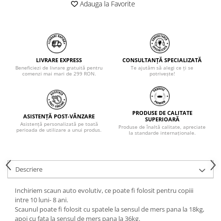
Adauga la Favorite
LIVRARE EXPRESS
CONSULTANȚĂ SPECIALIZATĂ
Beneficiezi de livrare gratuită pentru
Te ajutăm să alegi ce ți se
comenzi mai mari de 299 RON.
potrivește!
PRODUSE DE CALITATE
ASISTENȚĂ POST-VÂNZARE
SUPERIOARĂ
Asistență personalizată pe toată
Produse de înaltă calitate, apreciate
perioada de utilizare a unui produs.
la standarde internaționale.
Descriere
Inchiriem scaun auto evolutiv, ce poate fi folosit pentru copiii
intre 10 luni- 8 ani.
Scaunul poate fi folosit cu spatele la sensul de mers pana la 18kg,
apoi cu fata la sensul de mers pana la 36kg.