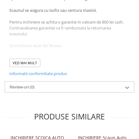
Scaunul se asigura cu isofix sau centura masinii.
Pentru inchiriere se achita o garantie in valoare de 800 lei cash.
Contravaloarea garantiei va fi rambursata la returnarea
scaunului.
Se inchiriaza doar din Brasov.
Pentru inchirierea scaunului se percepe o garantie in valoare de
800 lei. Garantia va fi returnata in momentul predarii scaunului.
VEZI MAI MULT
Informatii conformitate produs
Pentru mai multe detalii va rog sa ne contactati telefonic sau pe
adresa de email.
Review-uri
(0)
PRODUSE SIMILARE
INCHIRIERE SCOICA AUTO
INCHIRIERE Scaun Auto