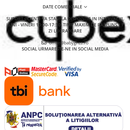
DATE COMERCIALE
SUPORT CLIENTI
VA STAM LA DISPOZITIE IN INTERVALUL
LUNI - VINERI 10:00-17:30. TIMP MAXIM DE RASPUNS - 1
ZI LUCRATOARE
office@babygrizz.ro
SOCIAL
URMARESTE-NE IN SOCIAL MEDIA