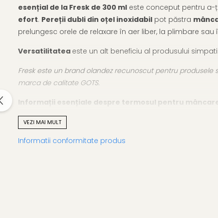
esențial de la Fresk de 300 ml
este conceput pentru a-ți
efort
.
Pereții dubli din oțel inoxidabil
pot păstra
mâncar
prelungesc orele de relaxare în aer liber, la plimbare sau 
Versatilitatea
este un alt beneficiu al produsului simpati
Fresk este un brand olandez recunoscut pentru produsele sus
marca de calitate GOTS.
Informații esențiale despre termosul pentru mâncare 
Capacul din oțel este ușor de prins de mâinile mici
VEZI MAI MULT
Designul fermecător cu verde vibrant și animații cu croco
Informatii conformitate produs
Perfect pentru călătorii, birou sau excursii în natură 
Recipient alimentar practic, cu un frumos design scand
Oțel inoxidabil rezistent la apă
Capacitate generoasă pentru a încăpea porții mari d
Nu se introduce în mașina de spălat vase sau cuptor
Se curăță de mână, rapid și convenabil