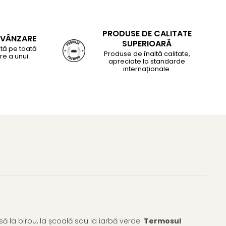
PRODUSE DE CALITATE
-VÂNZARE
SUPERIOARĂ
tă pe toată
Produse de înaltă calitate,
re a unui
apreciate la standarde
internaționale.
ă la birou, la școală sau la iarbă verde.
Termosul