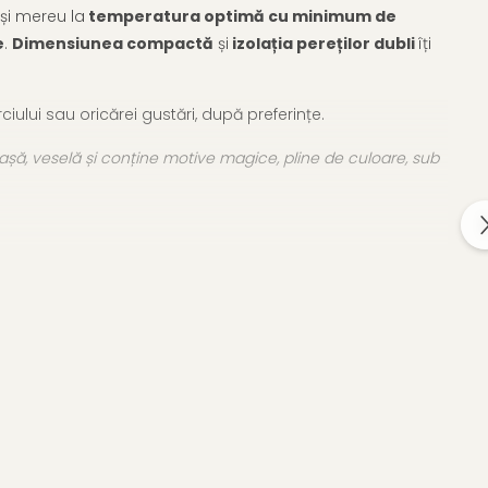
și mereu la
temperatura optimă cu minimum de
e
.
Dimensiunea compactă
și
izolația pereților dubli
îți
ciului sau oricărei gustări, după preferințe.
așă, veselă și conține motive magice, pline de culoare, sub
ca în fiecare zi