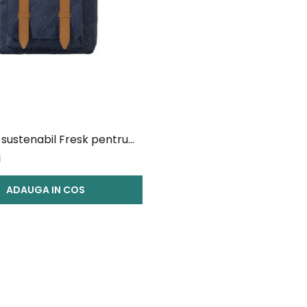
sustenabil Fresk pentru
go Dots
i
ADAUGA IN COS