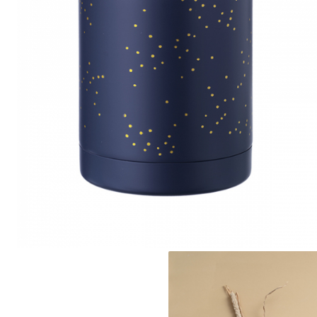
Jucarii de Sortare
Consultanta Instalare
Jucarii de tras
Jucarii din plus
Jucarii muzicale
Jucarii pentru baie
Jucarii Senzoriale
PAPUSI