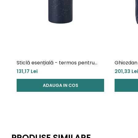
Sticlă esențială - termos pentru
Ghiozdan 
copii, New Nordic Indigo Dots
copii Indi
131,17 Lei
201,33 Le
ADAUGA IN COS
PRODUSE SIMILARE