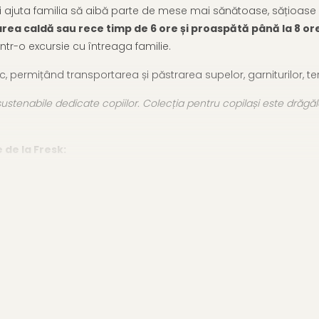
 ajuta familia să aibă parte de mese mai sănătoase, sățioase 
ea caldă sau rece timp de 6 ore și proaspătă până la 8 or
într-o excursie cu întreaga familie.
c, permițând transportarea și păstrarea supelor, garniturilor, ter
tenabile dedicate copiilor. Colecția pentru copilași este drăgăl
de la Fresk:
dili albi, plante și apă, care te transportă într-o aventură exoti
Izolarea perfectă pentru mese la temperaturi optime
inav exterior
e mâncare sau gustări preferate