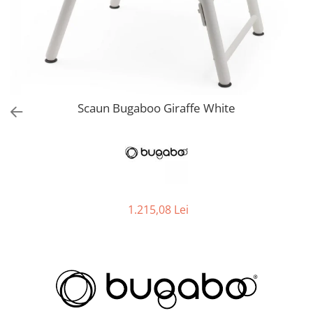
Jucarii de Sortare
Consultanta Instalare
Jucarii de tras
Jucarii din plus
Jucarii muzicale
Jucarii pentru baie
Jucarii Senzoriale
Scaun Bugaboo Giraffe White
PAPUSI
1.215,08 Lei