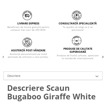
LIVRARE EXPRESS
CONSULTANȚĂ SPECIALIZATĂ
Beneficiezi de livrare gratuită pentru
Te ajutăm să alegi ce ți se
comenzi mai mari de 299 RON.
potrivește!
PRODUSE DE CALITATE
ASISTENȚĂ POST-VÂNZARE
SUPERIOARĂ
Asistență personalizată pe toată
Produse de înaltă calitate, apreciate
perioada de utilizare a unui produs.
la standarde internaționale.
Descriere
Descriere Scaun
Bugaboo Giraffe White