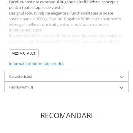
Faceti cunostinta cu scaunul Bugaboo Giraffe White, conceput
pentru toate etapele de varsta!
Designul robust imbina eleganta si functionalitatea si poate
sustine pana la 100 kg. Scaunul Bugaboo White este creat pentru
intreaga familie si construit pentru a rezista, cu materiale
durabile, ecologice.
Bugaboo Giraffe este reglabil intr-o secunda, cu un clic, simplu si
usor - nu sunt necesare unelte! Combina-l cu accesorii dedicate
pentru a crea cinci solutii inteligente, precum un set pentru nou-
nascut, set pentru bebelusi si multe altele.
VEZI MAI MULT
Informatii conformitate produs
Castigator al premiului MADE FOR MUMS 2023, Scaunul
Bugaboo Giraffe a primit aur pentru caracteristicile sale
precum usurinta in asamblare/utilizare, confort si
Caracteristici
eficienta.
Review-uri
(0)
RECOMANDARI