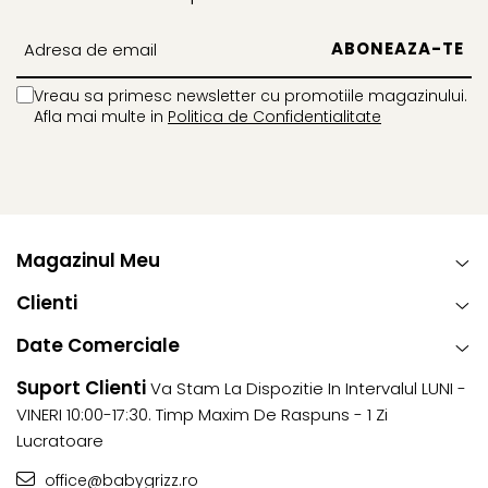
sustenabilitate!
Fii pregătit pentru orice vreme cu un sac de iarnă care
îmbină tehnologia de ultimă generație cu grija pentru
Vreau sa primesc newsletter cu promotiile magazinului.
mediul înconjurător.
Afla mai multe in
Politica de Confidentialitate
Magazinul Meu
Clienti
Date Comerciale
Suport Clienti
Va Stam La Dispozitie In Intervalul LUNI -
VINERI 10:00-17:30. Timp Maxim De Raspuns - 1 Zi
Lucratoare
office@babygrizz.ro