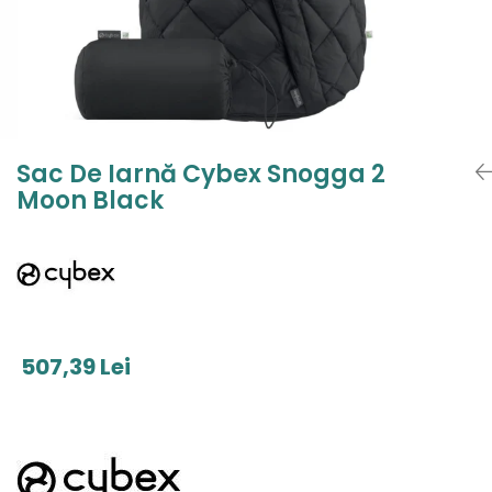
Jucarii de Sortare
Consultanta Instalare
Jucarii de tras
Jucarii din plus
Jucarii muzicale
Jucarii pentru baie
Jucarii Senzoriale
Sac De Iarnă Cybex Snogga 2
PAPUSI
Moon Black
507,39 Lei