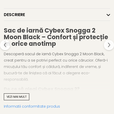
DESCRIERE
Sac de iarnă Cybex Snogga 2
Moon Black
– Confort și protecție
în orice anotimp
Descoperă sacul de iarnă Cybex Snogga 2 Moon Black,
creat pentru a se potrivi perfect cu orice cărucior. Oferă-i
micuțului tău confort și căldură, indiferent de vreme, și
bucură-te de liniștea că ai făcut o alegere eco-
responsabilă.
De ce să alegi Cybex Snogga 2?
VEZI MAI MULT
🌱
Eco-conștient și sustenabil
Parte a colecției
Conscious
, acest produs reflectă
Informatii conformitate produs
angajamentul CYBEX pentru viitor. Fabricat din materiale