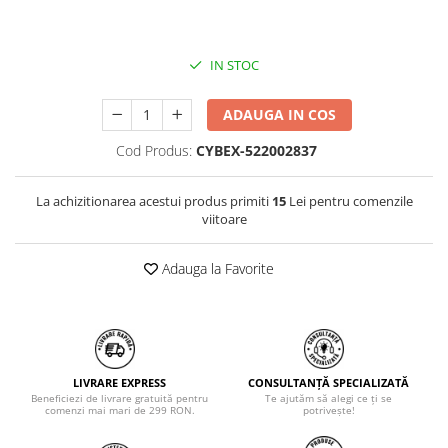
IN STOC
ADAUGA IN COS
Cod Produs:
CYBEX-522002837
La achizitionarea acestui produs primiti
15
Lei pentru comenzile
viitoare
Adauga la Favorite
LIVRARE EXPRESS
CONSULTANȚĂ SPECIALIZATĂ
Beneficiezi de livrare gratuită pentru
Te ajutăm să alegi ce ți se
comenzi mai mari de 299 RON.
potrivește!