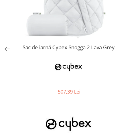
Jucarii de Sortare
Consultanta Instalare
Jucarii de tras
Jucarii din plus
Jucarii muzicale
Jucarii pentru baie
Jucarii Senzoriale
Sac de iarnă Cybex Snogga 2 Lava Grey
PAPUSI
507,39 Lei