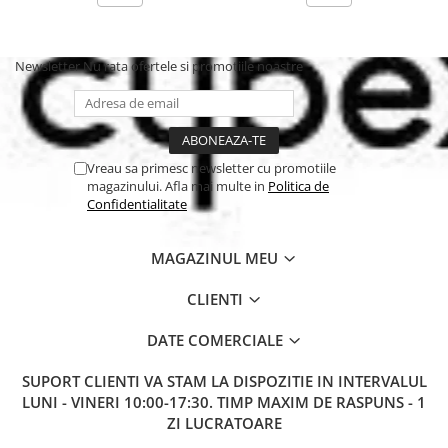
(împachetat).
Materiale:
Exterior 100% poliamidă, umplutură 75% 3M
Thinsulate™ reciclat.
Newsletter
Nu rata ofertele si promotiile noastre
Îngrijire:
Se poate spăla la mașină la 30°C (ciclu delicat).
Alege Cybex Snogga 2 pentru
confort, stil și sustenabilitate!
Fii pregătit pentru orice vreme cu un sac de iarnă care îmbină
tehnologia de ultimă generație cu grija pentru mediul
Vreau sa primesc newsletter cu promotiile
înconjurător.
magazinului. Afla mai multe in
Politica de
Confidentialitate
MAGAZINUL MEU
CLIENTI
DATE COMERCIALE
SUPORT CLIENTI
VA STAM LA DISPOZITIE IN INTERVALUL
LUNI - VINERI 10:00-17:30. TIMP MAXIM DE RASPUNS - 1
ZI LUCRATOARE