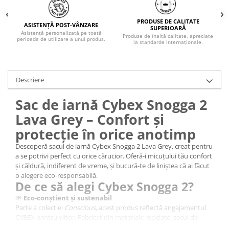
PRODUSE DE CALITATE
ASISTENȚĂ POST-VÂNZARE
SUPERIOARĂ
Asistență personalizată pe toată
Produse de înaltă calitate, apreciate
perioada de utilizare a unui produs.
la standarde internaționale.
Descriere
Sac de iarnă Cybex Snogga 2
Lava Grey
– Confort și
protecție în orice anotimp
Descoperă sacul de iarnă Cybex Snogga 2 Lava Grey, creat pentru
a se potrivi perfect cu orice cărucior. Oferă-i micuțului tău confort
și căldură, indiferent de vreme, și bucură-te de liniștea că ai făcut
o alegere eco-responsabilă.
De ce să alegi Cybex Snogga 2?
🌱
Eco-conștient și sustenabil
Parte a colecției
Conscious
, acest produs reflectă angajamentul
CYBEX pentru viitor. Fabricat din materiale reciclate, sacul de
iarnă combină performanța cu grija pentru mediu.