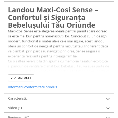
Landou Maxi-Cosi Sense –
Confortul și Siguranța
Bebelușului Tău Oriunde
Maxi-Cosi Sense este alegerea ideală pentru părinții care doresc
ce este mai bun pentru nou-născuții lor. Conceput cu un design
modern, funcțional și materialele cele mai sigure, acest landou
oferă un confort de neegalat pentru micuțul tău. Indiferent dacă
vă plimbați prin parc sau navigați prin oraș, Sense asigură o
experiență relaxantă pentru întreaga familie.
Cu o saltea reversibilă din spumă cu memorie, țesături ecologice
și panouri de ventilare ClimaFlow, bebelușul tău va avea parte de
un somn sănătos și confortabil. Iar datorită tehnologiei Soothing
Slope, care reduce refluxul și ajută digestia, somnul liniștit este
VEZI MAI MULT
garantat.
Manerul din piele vegană, plierea rapidă și buzunarul pentru
Informatii conformitate produs
accesorii esențiale sunt doar câteva dintre caracteristicile care îți
fac viața mai ușoară ca părinte.
Caracteristici
De ce să alegi Landoul Maxi-Cosi
Sense?
Video
(1)
Confort premium pentru bebeluș
:
Review-uri
(0)