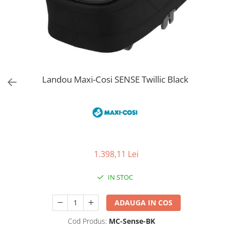
Jucarii de Sortare
Consultanta Instalare
Jucarii de tras
Jucarii din plus
Jucarii muzicale
Jucarii pentru baie
Jucarii Senzoriale
Landou Maxi-Cosi SENSE Twillic Black
PAPUSI
1.398,11 Lei
IN STOC
ADAUGA IN COS
Cod Produs:
MC-Sense-BK