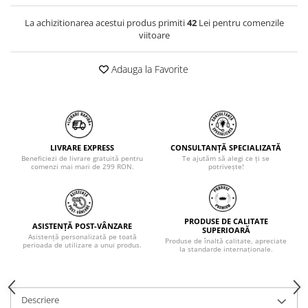
La achizitionarea acestui produs primiti
42
Lei pentru comenzile
viitoare
Adauga la Favorite
LIVRARE EXPRESS
CONSULTANȚĂ SPECIALIZATĂ
Beneficiezi de livrare gratuită pentru
Te ajutăm să alegi ce ți se
comenzi mai mari de 299 RON.
potrivește!
PRODUSE DE CALITATE
ASISTENȚĂ POST-VÂNZARE
SUPERIOARĂ
Asistență personalizată pe toată
Produse de înaltă calitate, apreciate
perioada de utilizare a unui produs.
la standarde internaționale.
Descriere