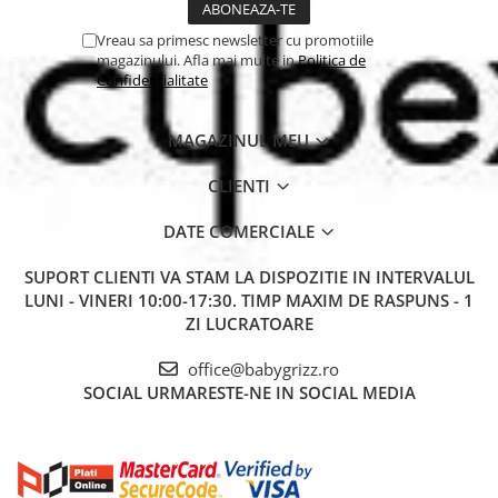
sprijinirea digestiei.
Maner din piele vegană pentru transport confortabil.
Vreau sa primesc newsletter cu promotiile
Compatibil cu cărucioarele Maxi-Cosi Leona2 și OxFord.
magazinului. Afla mai multe in
Politica de
Specificații tehnice
Confidentialitate
Dimensiuni landou: 84 x 39,5 x 62 cm.
Greutate: 5,6 kg.
Material: 100% țesături reciclate.
MAGAZINUL MEU
CLIENTI
DATE COMERCIALE
SUPORT CLIENTI
VA STAM LA DISPOZITIE IN INTERVALUL
LUNI - VINERI 10:00-17:30. TIMP MAXIM DE RASPUNS - 1
ZI LUCRATOARE
office@babygrizz.ro
SOCIAL
URMARESTE-NE IN SOCIAL MEDIA