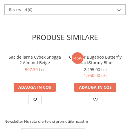
Review-uri
(0)
PRODUSE SIMILARE
Sac de iarnă Cybex Snogga
Carucior Bugaboo Butterfly
-15%
2 Almond Beige
BlackStormy Blue
507,39 Lei
2.295,00 Lei
1.950,00 Lei
ADAUGA IN COS
ADAUGA IN COS
Newsletter
Nu rata ofertele si promotiile noastre