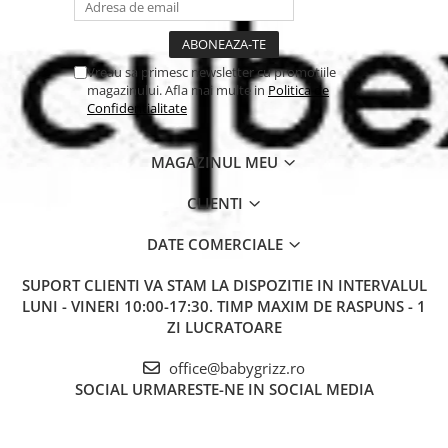
Vreau sa primesc newsletter cu promotiile
magazinului. Afla mai multe in
Politica de
Confidentialitate
MAGAZINUL MEU
CLIENTI
DATE COMERCIALE
SUPORT CLIENTI
VA STAM LA DISPOZITIE IN INTERVALUL
LUNI - VINERI 10:00-17:30. TIMP MAXIM DE RASPUNS - 1
ZI LUCRATOARE
office@babygrizz.ro
SOCIAL
URMARESTE-NE IN SOCIAL MEDIA