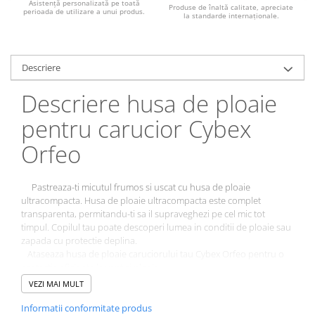
Asistență personalizată pe toată
Produse de înaltă calitate, apreciate
perioada de utilizare a unui produs.
la standarde internaționale.
Descriere
Descriere husa de ploaie
pentru carucior Cybex
Orfeo
Pastreaza-ti micutul frumos si uscat cu husa de ploaie
ultracompacta. Husa de ploaie ultracompacta este complet
transparenta, permitandu-ti sa il supraveghezi pe cel mic tot
timpul. Copilul tau poate descoperi lumea in conditii de ploaie sau
zapada cu protectie deplina.
Ataseaza husa de ploaie caruciorului tau Cybex Orfeo pentru o
protectie eficienta la vant si ploaie.
VEZI MAI MULT
Informatii conformitate produs