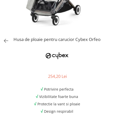
Jucarii de Sortare
Consultanta Instalare
Jucarii de tras
Jucarii din plus
Jucarii muzicale
Jucarii pentru baie
Jucarii Senzoriale
Husa de ploaie pentru carucior Cybex Orfeo
PAPUSI
254,20 Lei
√
Potrivire perfecta
√
Vizibilitate foarte buna
√
Protectie la vant si ploaie
√
Design respirabil