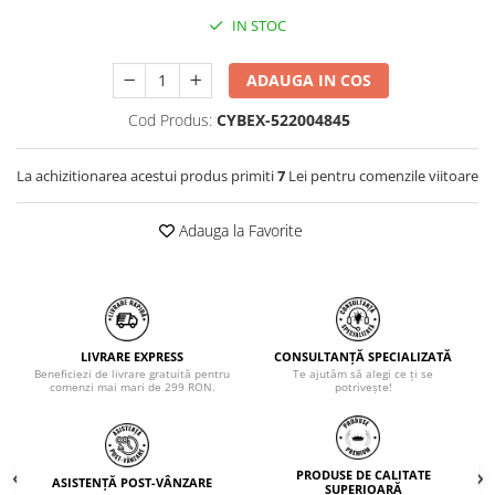
IN STOC
ADAUGA IN COS
Cod Produs:
CYBEX-522004845
La achizitionarea acestui produs primiti
7
Lei pentru comenzile viitoare
Adauga la Favorite
LIVRARE EXPRESS
CONSULTANȚĂ SPECIALIZATĂ
Beneficiezi de livrare gratuită pentru
Te ajutăm să alegi ce ți se
comenzi mai mari de 299 RON.
potrivește!
PRODUSE DE CALITATE
ASISTENȚĂ POST-VÂNZARE
SUPERIOARĂ