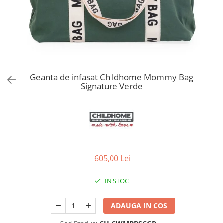
Jucarii de Sortare
Consultanta Instalare
Jucarii de tras
Jucarii din plus
Jucarii muzicale
Jucarii pentru baie
Jucarii Senzoriale
Geanta de infasat Childhome Mommy Bag
PAPUSI
Signature Verde
605,00 Lei
IN STOC
ADAUGA IN COS