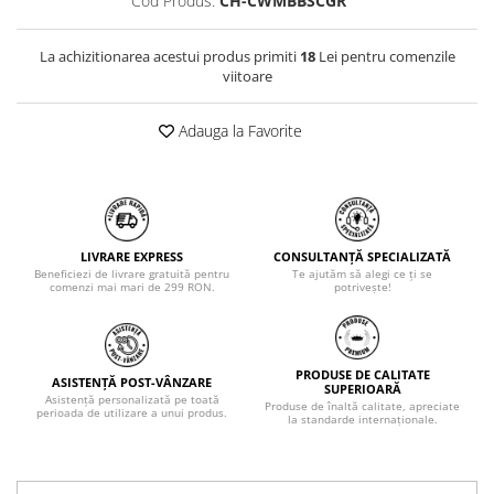
Cod Produs:
CH-CWMBBSCGR
La achizitionarea acestui produs primiti
18
Lei pentru comenzile
viitoare
Adauga la Favorite
LIVRARE EXPRESS
CONSULTANȚĂ SPECIALIZATĂ
Beneficiezi de livrare gratuită pentru
Te ajutăm să alegi ce ți se
comenzi mai mari de 299 RON.
potrivește!
PRODUSE DE CALITATE
ASISTENȚĂ POST-VÂNZARE
SUPERIOARĂ
Asistență personalizată pe toată
Produse de înaltă calitate, apreciate
perioada de utilizare a unui produs.
la standarde internaționale.