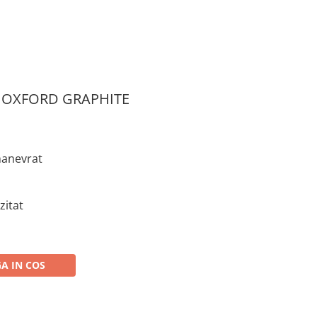
 OXFORD GRAPHITE
manevrat
zitat
A IN COS