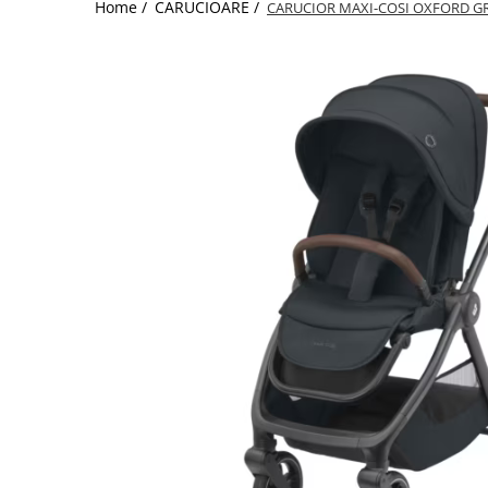
Home /
CARUCIOARE /
CARUCIOR MAXI-COSI OXFORD G
Jucarii de Sortare
Consultanta Instalare
Jucarii de tras
Jucarii din plus
Jucarii muzicale
Jucarii pentru baie
Jucarii Senzoriale
PAPUSI