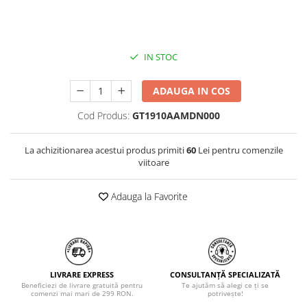
IN STOC
ADAUGA IN COS
Cod Produs:
GT1910AAMDN000
La achizitionarea acestui produs primiti
60
Lei pentru comenzile
viitoare
Adauga la Favorite
LIVRARE EXPRESS
CONSULTANȚĂ SPECIALIZATĂ
Beneficiezi de livrare gratuită pentru
Te ajutăm să alegi ce ți se
comenzi mai mari de 299 RON.
potrivește!