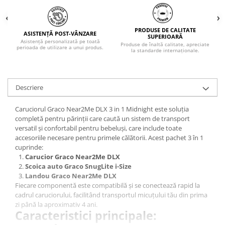
PRODUSE DE CALITATE
ASISTENȚĂ POST-VÂNZARE
SUPERIOARĂ
Asistență personalizată pe toată
Produse de înaltă calitate, apreciate
perioada de utilizare a unui produs.
la standarde internaționale.
Descriere
Caruciorul Graco Near2Me DLX 3 in 1 Midnight este soluția
completă pentru părinții care caută un sistem de transport
versatil și confortabil pentru bebeluși, care include toate
accesoriile necesare pentru primele călătorii. Acest pachet 3 în 1
cuprinde:
Carucior Graco Near2Me DLX
Scoica auto Graco SnugLite i-Size
Landou Graco Near2Me DLX
Fiecare componentă este compatibilă și se conectează rapid la
cadrul caruciorului, facilitând transportul micuțului tău din prima
zi până la aproximativ 4 ani.
Caracteristici principale: