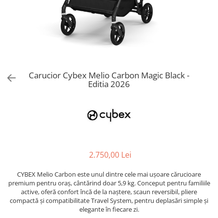
Jucarii de Sortare
Consultanta Instalare
Jucarii de tras
Jucarii din plus
Jucarii muzicale
Jucarii pentru baie
Jucarii Senzoriale
Carucior Cybex Melio Carbon Magic Black -
PAPUSI
Editia 2026
2.750,00 Lei
CYBEX Melio Carbon este unul dintre cele mai ușoare cărucioare
premium pentru oraș, cântărind doar 5,9 kg. Conceput pentru familiile
active, oferă confort încă de la naștere, scaun reversibil, pliere
compactă și compatibilitate Travel System, pentru deplasări simple și
elegante în fiecare zi.