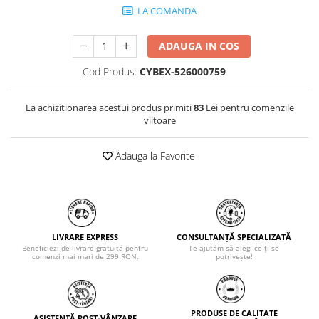
LA COMANDA
ADAUGA IN COS
Cod Produs:
CYBEX-526000759
La achizitionarea acestui produs primiti
83
Lei pentru comenzile
viitoare
Adauga la Favorite
LIVRARE EXPRESS
CONSULTANȚĂ SPECIALIZATĂ
Beneficiezi de livrare gratuită pentru
Te ajutăm să alegi ce ți se
comenzi mai mari de 299 RON.
potrivește!
PRODUSE DE CALITATE
ASISTENȚĂ POST-VÂNZARE