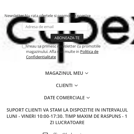
Newsletter
Nu rata ofertele si promotiile noastre
Vreau sa primesc newsletter cu promotiile
magazinului. Afla mai multe in
Politica de
Confidentialitate
MAGAZINUL MEU
Scaun reversibil și poziție
complet întinsă
CLIENTI
Scaunul poate fi orientat atât către părinte, cât și către direcția de
DATE COMERCIALE
mers, oferind flexibilitate pe măsură ce copilul crește. Spătarul
reglabil până la poziția complet orizontală asigură confort încă
SUPORT CLIENTI
VA STAM LA DISPOZITIE IN INTERVALUL
din primele zile de viață.
Travel System pentru mobilitate
LUNI - VINERI 10:00-17:30. TIMP MAXIM DE RASPUNS - 1
maximă
ZI LUCRATOARE
Melio Carbon este compatibil cu landoul Melio și cu scoicile auto