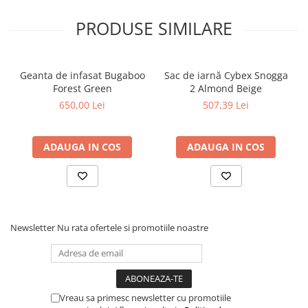
PRODUSE SIMILARE
Geanta de infasat Bugaboo
Sac de iarnă Cybex Snogga
Forest Green
2 Almond Beige
650,00 Lei
507,39 Lei
Confort premium încă de la
naștere
ADAUGA IN COS
ADAUGA IN COS
Cybex Eezy S Twist+2 dispune de poziție ergonomică complet
întinsă (lie-flat), fiind potrivit încă din primele luni de viață.
Spătarul și suportul pentru picioare se reglează ușor pentru a
crea o poziție confortabilă pentru somn și relaxare în timpul
plimbărilor.
Suspensia pe toate cele 4 roți și roțile all-terrain absorb eficient
Newsletter
Nu rata ofertele si promotiile noastre
șocurile și oferă o deplasare lină atât pe asfalt, cât și pe suprafețe
mai dificile precum piatra cubică, trotuarele denivelate sau
drumurile de parc.
Compact, ușor și perfect
pentru oraș
Vreau sa primesc newsletter cu promotiile