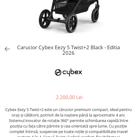
Jucarii de Sortare
Consultanta Instalare
Jucarii de tras
Jucarii din plus
Jucarii muzicale
Jucarii pentru baie
Jucarii Senzoriale
Carucior Cybex Eezy S Twist+2 Black - Editia
PAPUSI
2026
2.200,00 Lei
Cybex Eezy S Twist+2 este un cărucior premium compact, ideal pentru
oraș și călătorii, potrivit de la naștere până la aproximativ 4 ani.
Sistemul inovator de rotație 360° permite schimbarea rapidă între
poziția cu fața către părinte și cea orientată spre lume. Cu poziție
complet întinsă, suspensie pe toate roțile și compatibilitate travel