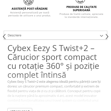
PRODUSE DE CALITATE
ASISTENȚĂ POST-VÂNZARE
SUPERIOARĂ
Asistență personalizată pe toată
Produse de înaltă calitate, apreciate
perioada de utilizare a unui produs.
la standarde internaționale.
Descriere
Cybex Eezy S Twist+2 –
Cărucior sport compact
cu rotație 360° și poziție
complet întinsă
Cybex Eezy S Twist+2 este alegerea ideală pentru părinții care își
doresc un cărucior premium compact, confortabil și extrem de
flexibil pentru viața de zi cu zi și călătorii. Conceput pentru copii
de la naștere până la aproximativ 4 ani, acest model inovator
combină funcționalitatea unui travel system cu confortul unui
cărucior urban modern.