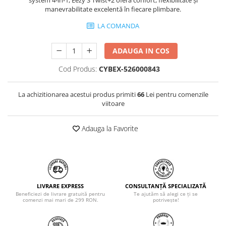
system 4-în-1, Eezy S Twist+2 oferă confort, flexibilitate și
manevrabilitate excelentă în fiecare plimbare.
LA COMANDA
ADAUGA IN COS
Cod Produs:
CYBEX-526000843
La achizitionarea acestui produs primiti
66
Lei pentru comenzile
viitoare
Adauga la Favorite
LIVRARE EXPRESS
CONSULTANȚĂ SPECIALIZATĂ
Beneficiezi de livrare gratuită pentru
Te ajutăm să alegi ce ți se
comenzi mai mari de 299 RON.
potrivește!