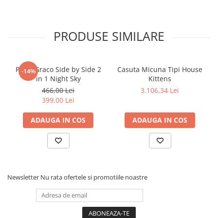
Siguranță certificată
și bară de protecție.
Lemn sustenabil
și finisaj rezistent la apă.
Ușor de curățat
și de transformat.
PRODUSE SIMILARE
Greutate suportată
: până la 150 kg (în modul treaptă).
Asamblare rapidă
, fără bătăi de cap.
Specificații:
Vârsta recomandată: 1,5 – 6 ani (10–30 kg).
Patut Graco Side by Side 2
Casuta Micuna Tipi House
-14%
Dimensiuni: 50 x 8 x 74 cm.
in 1 Night Sky
Kittens
Greutate: 8,7 kg (10 kg ambalaj).
466,00 Lei
3.106,34 Lei
Fabricat în Europa, cu respect pentru natură și copilul tău.
399,00 Lei
ADAUGA IN COS
ADAUGA IN COS
Newsletter
Nu rata ofertele si promotiile noastre