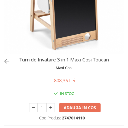
Jucarii de Sortare
Consultanta Instalare
Jucarii de tras
Jucarii din plus
Jucarii muzicale
Jucarii pentru baie
Jucarii Senzoriale
PAPUSI
Turn de Invatare 3 in 1 Maxi-Cosi Toucan
Maxi-Cosi
808,36 Lei
IN STOC
ADAUGA IN COS
Cod Produs:
2747014110