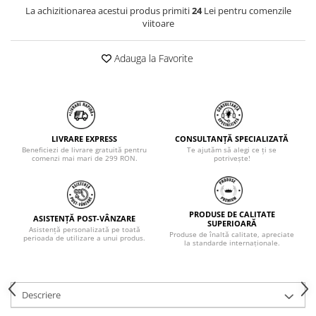
La achizitionarea acestui produs primiti
24
Lei pentru comenzile
viitoare
Adauga la Favorite
LIVRARE EXPRESS
CONSULTANȚĂ SPECIALIZATĂ
Beneficiezi de livrare gratuită pentru
Te ajutăm să alegi ce ți se
comenzi mai mari de 299 RON.
potrivește!
PRODUSE DE CALITATE
ASISTENȚĂ POST-VÂNZARE
SUPERIOARĂ
Asistență personalizată pe toată
Produse de înaltă calitate, apreciate
perioada de utilizare a unui produs.
la standarde internaționale.
Descriere