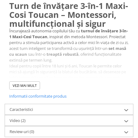
Turn de învățare 3-în-1 Maxi-
Cosi Toucan – Montessori,
multifuncțional și sigur
Încurajează autonomia copilului tău cu
turnul de învățare 3-în-
1 Maxi-Cosi Toucan
, inspirat din metoda Montessori. Proiectat
pentru a stimula participarea activă a celor mici în viața de zi cu zi,
acest turn inteligent se transformă cu ușurință într-un
set masă
cu scaun
sau într-o
treaptă robustă
, oferind funcționalitate
extinsă pe termen lung.
Ideal pentru copii între 18 luni și 6 ani, Toucan le permite celor
mici să ajungă în siguranță la blatul de bucătărie, să deseneze pe
tabla integrată sau să se bucure de un loc propriu în care pot
crea, învăța și descoperi lumea. Construcția durabilă din
lemn
VEZI MAI MULT
certificat FSC 100%
și
designul modern cu 3 trepte reglabile
în înălțime îl transformă într-o alegere perfectă pentru familiile
Informatii conformitate produs
care caută un produs versatil, sigur și sustenabil.
Caracteristici cheie:
Caracteristici
3-în-1 multifuncțional
: turn de învățare, masă cu scaun,
Video
treaptă.
(2)
Înălțime ajustabilă
în 3 trepte (29,5 – 41,4 cm).
Review-uri
(0)
Tabla integrată pentru desen
stimulează creativitatea.
Design Montessori
pentru dezvoltarea autonomiei.