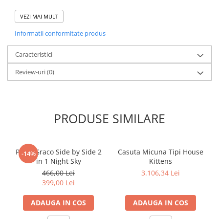
Caracteristici Decoratiune
VEZI MAI MULT
suspendata Childhome 100 cm,
Lebada:
Informatii conformitate produs
Caracteristici
Design atractiv, creaza o atmosfera placuta in camera
Review-uri
(0)
copilului.
Usor de suspendat cu o sfoara.
Material de inalta calitate.
PRODUSE SIMILARE
Patut Graco Side by Side 2
Casuta Micuna Tipi House
-14%
Caracteristici Decoratiune
in 1 Night Sky
Kittens
suspendata Childhome 100 cm,
466,00 Lei
3.106,34 Lei
Lebada:
399,00 Lei
ADAUGA IN COS
ADAUGA IN COS
Dimensiuni: 100 x 100 cm.