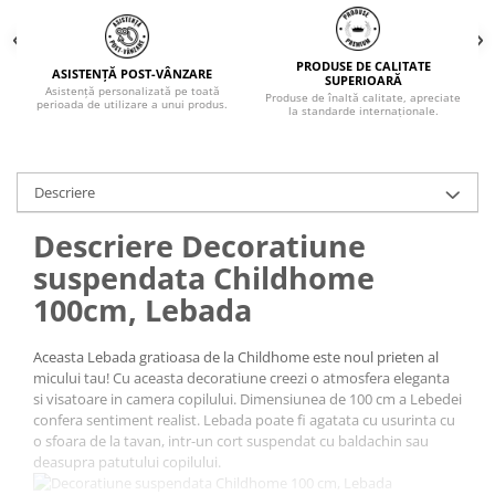
PRODUSE DE CALITATE
ASISTENȚĂ POST-VÂNZARE
SUPERIOARĂ
Asistență personalizată pe toată
Produse de înaltă calitate, apreciate
perioada de utilizare a unui produs.
la standarde internaționale.
Descriere
Descriere Decoratiune
suspendata Childhome
100cm, Lebada
Aceasta Lebada gratioasa de la Childhome este noul prieten al
micului tau! Cu aceasta decoratiune creezi o atmosfera eleganta
si visatoare in camera copilului. Dimensiunea de 100 cm a Lebedei
confera sentiment realist. Lebada poate fi agatata cu usurinta cu
o sfoara de la tavan, intr-un cort suspendat cu baldachin sau
deasupra patutului copilului.