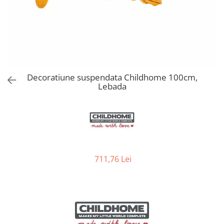
Jucarii de Sortare
Consultanta Instalare
Jucarii de tras
Jucarii din plus
Jucarii muzicale
Jucarii pentru baie
Jucarii Senzoriale
Decoratiune suspendata Childhome 100cm,
PAPUSI
Lebada
711,76 Lei