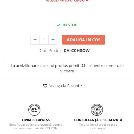
IN STOC
ADAUGA IN COS
Cod Produs:
CH-CCHSOW
La achizitionarea acestui produs primiti
21
Lei pentru comenzile
viitoare
Adauga la Favorite
LIVRARE EXPRESS
CONSULTANȚĂ SPECIALIZATĂ
Beneficiezi de livrare gratuită pentru
Te ajutăm să alegi ce ți se
comenzi mai mari de 299 RON.
potrivește!