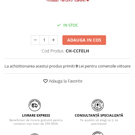
IN STOC
ADAUGA IN COS
Cod Produs:
CH-CCFELH
La achizitionarea acestui produs primiti
9
Lei pentru comenzile viitoare
Adauga la Favorite
LIVRARE EXPRESS
CONSULTANȚĂ SPECIALIZATĂ
Beneficiezi de livrare gratuită pentru
Te ajutăm să alegi ce ți se
comenzi mai mari de 299 RON.
potrivește!