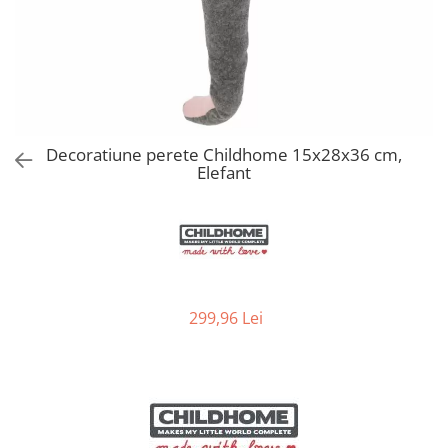
Jucarii de Sortare
Consultanta Instalare
Jucarii de tras
Jucarii din plus
Jucarii muzicale
Jucarii pentru baie
Jucarii Senzoriale
Decoratiune perete Childhome 15x28x36 cm,
PAPUSI
Elefant
299,96 Lei