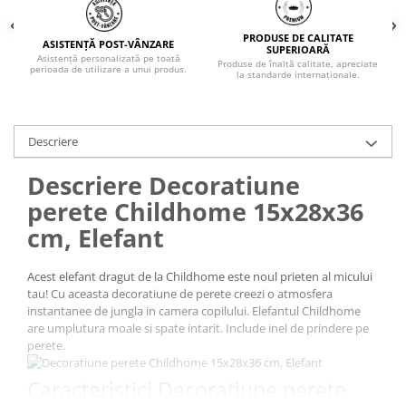
PRODUSE DE CALITATE
ASISTENȚĂ POST-VÂNZARE
SUPERIOARĂ
Asistență personalizată pe toată
Produse de înaltă calitate, apreciate
perioada de utilizare a unui produs.
la standarde internaționale.
Descriere
Descriere Decoratiune
perete Childhome 15x28x36
cm, Elefant
Acest elefant dragut de la Childhome este noul prieten al micului
tau! Cu aceasta decoratiune de perete creezi o atmosfera
instantanee de jungla in camera copilului. Elefantul Childhome
are umplutura moale si spate intarit. Include inel de prindere pe
perete.
Caracteristici Decoratiune perete