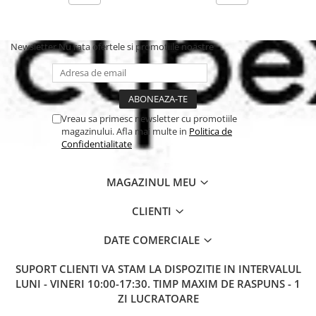
alte case din intreaga lume, subliniaza importanta frumosului in
viata parintilor de pretutindeni.
Newsletter
Nu rata ofertele si promotiile noastre
Vreau sa primesc newsletter cu promotiile
magazinului. Afla mai multe in
Politica de
Confidentialitate
MAGAZINUL MEU
CLIENTI
DATE COMERCIALE
SUPORT CLIENTI
VA STAM LA DISPOZITIE IN INTERVALUL
LUNI - VINERI 10:00-17:30. TIMP MAXIM DE RASPUNS - 1
ZI LUCRATOARE