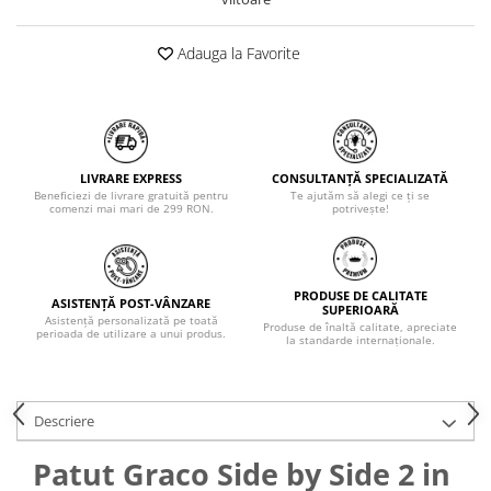
Adauga la Favorite
LIVRARE EXPRESS
CONSULTANȚĂ SPECIALIZATĂ
Beneficiezi de livrare gratuită pentru
Te ajutăm să alegi ce ți se
comenzi mai mari de 299 RON.
potrivește!
PRODUSE DE CALITATE
ASISTENȚĂ POST-VÂNZARE
SUPERIOARĂ
Asistență personalizată pe toată
Produse de înaltă calitate, apreciate
perioada de utilizare a unui produs.
la standarde internaționale.
Descriere
Patut Graco Side by Side 2 in