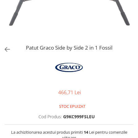
Jucarii de Sortare
Consultanta Instalare
Jucarii de tras
Jucarii din plus
Jucarii muzicale
Jucarii pentru baie
Jucarii Senzoriale
Patut Graco Side by Side 2 in 1 Fossil
PAPUSI
466,71 Lei
STOC EPUIZAT
Cod Produs:
G9KC999FSLEU
La achizitionarea acestui produs primiti
14
Lei pentru comenzile
viitoare