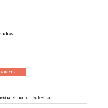
Shadow
A IN COS
imiti
13
Lei pentru comenzile viitoare