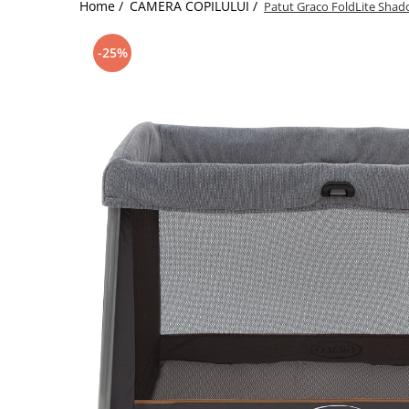
Home /
CAMERA COPILULUI /
Patut Graco FoldLite Sha
Jucarii de Sortare
Consultanta Instalare
Jucarii de tras
-25%
Jucarii din plus
Jucarii muzicale
Jucarii pentru baie
Jucarii Senzoriale
PAPUSI