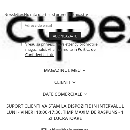
,€¢ In conformitate cu Standardele: EN 12227:2010, EN
16890:2017.
*Pentru dispozitivele electronice sunt necesare 3 baterii AA si 1
Newsletter
Nu rata ofertele si promotiile noastre
baterie D (nu sunt incluse).
Vreau sa primesc newsletter cu promotiile
magazinului. Afla mai multe in
Politica de
Confidentialitate
MAGAZINUL MEU
CLIENTI
DATE COMERCIALE
SUPORT CLIENTI
VA STAM LA DISPOZITIE IN INTERVALUL
LUNI - VINERI 10:00-17:30. TIMP MAXIM DE RASPUNS - 1
ZI LUCRATOARE