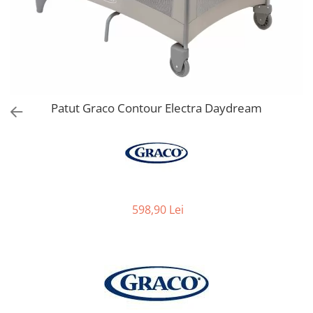
Jucarii de Sortare
Consultanta Instalare
Jucarii de tras
Jucarii din plus
Jucarii muzicale
Jucarii pentru baie
Jucarii Senzoriale
Patut Graco Contour Electra Daydream
PAPUSI
598,90 Lei