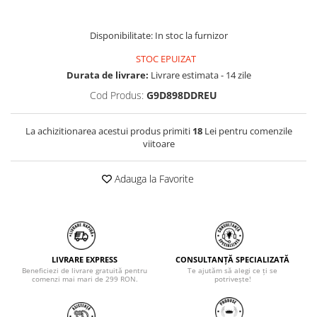
Disponibilitate: In stoc la furnizor
STOC EPUIZAT
Durata de livrare:
Livrare estimata - 14 zile
Cod Produs:
G9D898DDREU
La achizitionarea acestui produs primiti
18
Lei pentru comenzile
viitoare
Adauga la Favorite
LIVRARE EXPRESS
CONSULTANȚĂ SPECIALIZATĂ
Beneficiezi de livrare gratuită pentru
Te ajutăm să alegi ce ți se
comenzi mai mari de 299 RON.
potrivește!