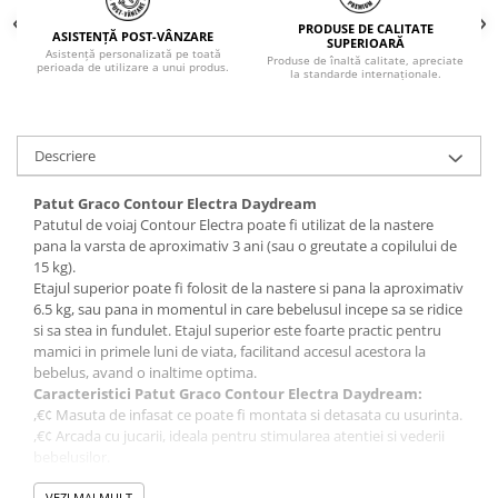
PRODUSE DE CALITATE
ASISTENȚĂ POST-VÂNZARE
SUPERIOARĂ
Asistență personalizată pe toată
Produse de înaltă calitate, apreciate
perioada de utilizare a unui produs.
la standarde internaționale.
Descriere
Patut Graco Contour Electra Daydream
Patutul de voiaj Contour Electra poate fi utilizat de la nastere
pana la varsta de aproximativ 3 ani (sau o greutate a copilului de
15 kg).
Etajul superior poate fi folosit de la nastere si pana la aproximativ
6.5 kg, sau pana in momentul in care bebelusul incepe sa se ridice
si sa stea in fundulet. Etajul superior este foarte practic pentru
mamici in primele luni de viata, facilitand accesul acestora la
bebelus, avand o inaltime optima.
Caracteristici Patut Graco Contour Electra Daydream:
,€¢ Masuta de infasat ce poate fi montata si detasata cu usurinta.
,€¢ Arcada cu jucarii, ideala pentru stimularea atentiei si vederii
bebelusilor.
,€¢ Dispozitiv detasabil cu functie de vibratii, muzica de leagan si
VEZI MAI MULT