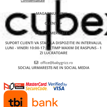
vizuală și mentală a bebelușului.
Confidentialitate
Pliere rapidă și compactă
datorită sistemului Pack and Play,
perfect pentru călătorii.
MAGAZINUL MEU
2 roti pentru mutare ușoară
, ce permit o manevrabilitate
simplă între camere.
Confort pentru bebeluș
CLIENTI
Saltea moale și ușor de curățat
, oferind un loc de odihnă
confortabil.
DATE COMERCIALE
Panouri din plasă
pentru o ventilație optimă și o vizibilitate
excelentă a bebelușului.
SUPORT CLIENTI
VA STAM LA DISPOZITIE IN INTERVALUL
Accesorii incluse:
LUNI - VINERI 10:00-17:30. TIMP MAXIM DE RASPUNS - 1
Masa de înfășat
detasabilă.
ZI LUCRATOARE
Arcada cu 3 jucării
, stimulând simțurile bebelușului.
Panou de control
cu funcții diverse: vibrații, muzică, lampă
office@babygrizz.ro
de veghe și timer.
SOCIAL
URMARESTE-NE IN SOCIAL MEDIA
Geanta de transport
pentru depozitare și călătorii ușoare.
Specificații tehnice:
Dimensiuni patut montat:
106 x 72,5 x 90,5 cm
Dimensiuni patut pliat:
26 x 24 x 87,8 cm
Greutate:
12,95 kg
Interval de vârstă:
de la naștere până la aproximativ 3 ani (0-
15 kg)
Etaj superior:
utilizabil de la naștere până la aproximativ 6
luni (9 kg). Nu mai folosiți etajul superior când bebelușul