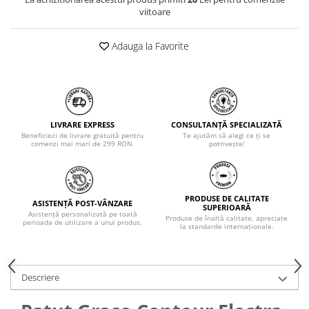
viitoare
Adauga la Favorite
LIVRARE EXPRESS
CONSULTANȚĂ SPECIALIZATĂ
Beneficiezi de livrare gratuită pentru
Te ajutăm să alegi ce ți se
comenzi mai mari de 299 RON.
potrivește!
PRODUSE DE CALITATE
ASISTENȚĂ POST-VÂNZARE
SUPERIOARĂ
Asistență personalizată pe toată
Produse de înaltă calitate, apreciate
perioada de utilizare a unui produs.
la standarde internaționale.
Descriere