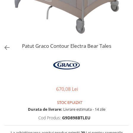
Jucarii de Sortare
Consultanta Instalare
Jucarii de tras
Jucarii din plus
Jucarii muzicale
Jucarii pentru baie
Jucarii Senzoriale
Patut Graco Contour Electra Bear Tales
PAPUSI
670,08 Lei
STOC EPUIZAT
Durata de livrare:
Livrare estimata - 14 zile
Cod Produs:
G9D898BTLEU
La achizitionarea acestui produs primiti
20
Lei pentru comenzile