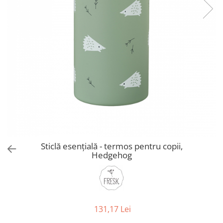
Jucarii de Sortare
Consultanta Instalare
Jucarii de tras
Jucarii din plus
Jucarii muzicale
Jucarii pentru baie
Jucarii Senzoriale
PAPUSI
Sticlă esențială - termos pentru copii,
Hedgehog
131,17 Lei