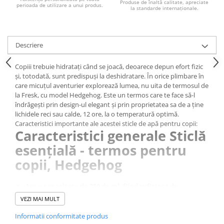
Produse de înaltă calitate, apreciate
perioada de utilizare a unui produs.
la standarde internaționale.
Descriere
Copiii trebuie hidratați când se joacă, deoarece depun efort fizic
și, totodată, sunt predispuși la deshidratare. În orice plimbare în
care micuțul aventurier explorează lumea, nu uita de termosul de
la Fresk, cu model Hedgehog. Este un termos care te face să-l
îndrăgești prin design-ul elegant și prin proprietatea sa de a ține
lichidele reci sau calde, 12 ore, la o temperatură optimă.
Caracteristici importante ale acestei sticle de apă pentru copii:
Caracteristici generale Sticlă
esențială - termos pentru
copii, Hedgehog
Are o capacitate de 350 de ml, fiind suficient de
încăpător pentru plimbări
VEZI MAI MULT
Este portabil și ușor de folosit de cei mici, îl pot lua cu ei
Informatii conformitate produs