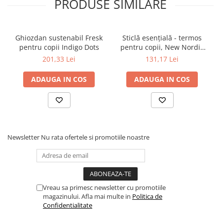
PRODUSE SIMILARE
iubire. Produsele se disting prin marca de calitate GOTS,
recunoscută la nivel mondial, care garantează producția și
prelucrarea bumbacului organic.
Ghiozdan sustenabil Fresk
Sticlă esențială - termos
pentru copii Indigo Dots
pentru copii, New Nordic
Pinguin
201,33 Lei
131,17 Lei
ADAUGA IN COS
ADAUGA IN COS
Newsletter
Nu rata ofertele si promotiile noastre
Vreau sa primesc newsletter cu promotiile
magazinului. Afla mai multe in
Politica de
Confidentialitate