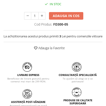
IN STOC
ADAUGA IN COS
Cod Produs:
FD300-05
La achizitionarea acestui produs primiti
3
Lei pentru comenzile viitoare
Adauga la Favorite
LIVRARE EXPRESS
CONSULTANȚĂ SPECIALIZATĂ
Beneficiezi de livrare gratuită pentru
Te ajutăm să alegi ce ți se
comenzi mai mari de 299 RON.
potrivește!
PRODUSE DE CALITATE
ASISTENȚĂ POST-VÂNZARE
SUPERIOARĂ
Asistență personalizată pe toată