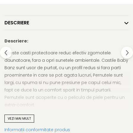
DESCRIERE
Descriere:
Aceste casti protectoare reduc efectiv zgomotele
daunatoare, fara a opri sunetele ambientale. Castile Baby
Banz sunt usor de purtat, cu un profil redus si fara parti
proeminente in care se pot agata lucruri, Pernutele sunt
largi, cu spuma si nu pune presiune pe capul celui mic,
fapt ce duce la un comfort sporit in timpul purtarii.
Pernutele sunt acoperite cu o pelicula de piele pentru un
extra-comfort.
Castile sunt special create pentru a proteja copii de NIHL
VEZI MAI MULT
(Noise Induced Hearing Loss)
Informatii conformitate produs