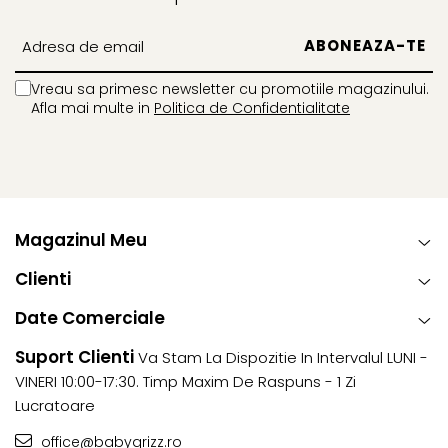
Protectia de fiecare zi
Vreau sa primesc newsletter cu promotiile magazinului.
Afla mai multe in
Politica de Confidentialitate
Castile sunt perfecte pentru orice eveniment:
Cand mergi cu copilul tau la un eveniment zgomotos.
Cum ar fi un festival, o parada, un carnaval, o nunta, o
petrecere, un eveniment sportiv sau chiar o cursa de
masini.
Magazinul Meu
Cand iesi cu copilul afara de anul nou.
Clienti
Cand faci curatenie in casa cu scule care produc
zgomote, cum ar fi bortmasinele sau masina de tuns
Date Comerciale
iarba.
Cand tu, un frate sau o sora asculta muzica preferata,
Suport Clienti
Va Stam La Dispozitie In Intervalul LUNI -
se uita la tv sau exerseaza la un instrument
VINERI 10:00-17:30. Timp Maxim De Raspuns - 1 Zi
Lucratoare
office@babygrizz.ro