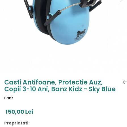
Jucarii de Sortare
Consultanta Instalare
Jucarii de tras
Jucarii din plus
Jucarii muzicale
Jucarii pentru baie
Jucarii Senzoriale
PAPUSI
Casti Antifoane, Protectie Auz,
Copii 3-10 Ani, Banz Kidz - Sky Blue
Banz
150,00 Lei
Proprietati: