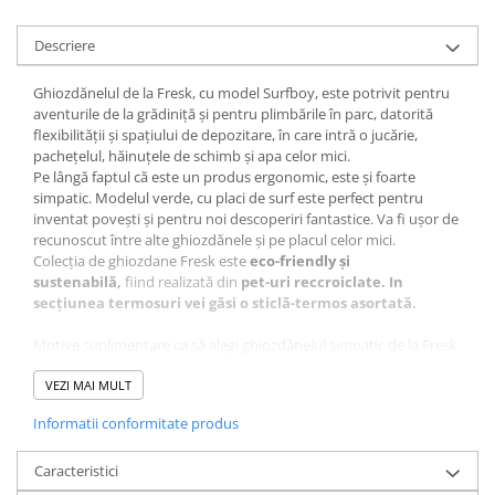
Descriere
Ghiozdănelul de la Fresk, cu model Surfboy, este potrivit pentru
aventurile de la grădiniță și pentru plimbările în parc, datorită
flexibilității și spațiului de depozitare, în care intră o jucărie,
pachețelul, hăinuțele de schimb și apa celor mici.
Pe lângă faptul că este un produs ergonomic, este și foarte
simpatic. Modelul verde, cu placi de surf este perfect pentru
inventat povești și pentru noi descoperiri fantastice. Va fi ușor de
recunoscut între alte ghiozdănele și pe placul celor mici.
Colecția de ghiozdane Fresk este
eco-friendly și
sustenabilă,
fiind realizată din
pet-uri reccroiclate.
In
secțiunea termosuri vei găsi o sticlă-termos asortată.
Motive suplimentare ca să alegi ghiozdănelul simpatic de la Fresk
:
• Buzunar din față cu închidere magnetică, ușor de folosit
VEZI MAI MULT
de cei mici ;
Informatii conformitate produs
• Etichetă interioară unde poate fi notat numele copilului
și numărul de telefon al unui părinte ;
• Bretelele reglabile pentru a fi ajustate odată ce copilașul
Caracteristici
crește ;