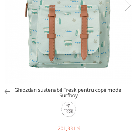
Jucarii de Sortare
Consultanta Instalare
Jucarii de tras
Jucarii din plus
Jucarii muzicale
Jucarii pentru baie
Jucarii Senzoriale
PAPUSI
Ghiozdan sustenabil Fresk pentru copii model
Surfboy
201,33 Lei