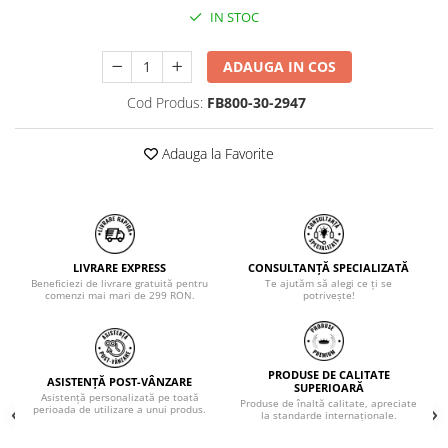
IN STOC
ADAUGA IN COS
Cod Produs:
FB800-30-2947
Adauga la Favorite
LIVRARE EXPRESS
CONSULTANȚĂ SPECIALIZATĂ
Beneficiezi de livrare gratuită pentru
Te ajutăm să alegi ce ți se
comenzi mai mari de 299 RON.
potrivește!
PRODUSE DE CALITATE
ASISTENȚĂ POST-VÂNZARE
SUPERIOARĂ
Asistență personalizată pe toată
Produse de înaltă calitate, apreciate
perioada de utilizare a unui produs.
la standarde internaționale.