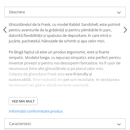
Descriere
Ghiozdănelul de la Fresk, cu model Rabbit Sandshell, este potrivit
pentru aventurile de la grădiniță și pentru plimbările în parc,
datorită flexibilității și spațiului de depozitare, în care intră o
jucărie, pachețelul, hăinuțele de schimb și apa celor mici.
Pe lângă faptul că este un produs ergonomic, este și foarte
simpatic. Modelul beige, cu iepurași simpatici, este perfect pentru
inventat povești și pentru noi descoperiri fantastice. Va fi ușor de
recunoscut între alte ghiozdănele și pe placul celor mici.
Colecția de ghiozdane Fresk este
eco-friendly și
sustenabilă,
fiind realizată din
pet-uri reciclate.
In secțiunea
termosuri vei găsi o sticlă-termos asortată.
Motive suplimentare ca să alegi ghiozdănelul simpatic de la Fresk
:
VEZI MAI MULT
• Buzunar din față cu închidere magnetică, ușor de folosit
Informatii conformitate produs
de cei mici ;
• Etichetă interioară unde poate fi notat numele copilului
și numărul de telefon al unui părinte ;
Caracteristici
• Bretelele reglabile pentru a fi ajustate odată ce copilașul