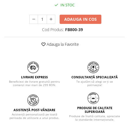
IN STOC
ADAUGA IN COS
Cod Produs:
FB800-39
Adauga la Favorite
LIVRARE EXPRESS
CONSULTANȚĂ SPECIALIZATĂ
Beneficiezi de livrare gratuită pentru
Te ajutăm să alegi ce ți se
comenzi mai mari de 299 RON.
potrivește!
PRODUSE DE CALITATE
ASISTENȚĂ POST-VÂNZARE
SUPERIOARĂ
Asistență personalizată pe toată
Produse de înaltă calitate, apreciate
perioada de utilizare a unui produs.
la standarde internaționale.