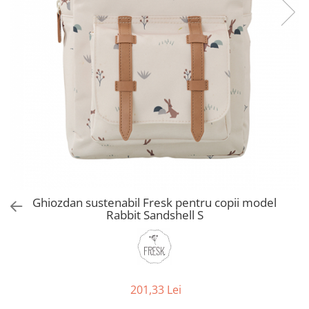
Jucarii de Sortare
Consultanta Instalare
Jucarii de tras
Jucarii din plus
Jucarii muzicale
Jucarii pentru baie
Jucarii Senzoriale
PAPUSI
Ghiozdan sustenabil Fresk pentru copii model
Rabbit Sandshell S
201,33 Lei