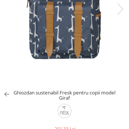
Jucarii de Sortare
Consultanta Instalare
Jucarii de tras
Jucarii din plus
Jucarii muzicale
Jucarii pentru baie
Jucarii Senzoriale
PAPUSI
Ghiozdan sustenabil Fresk pentru copii model
Giraf