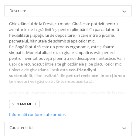
Descriere
Ghiozdănelul de la Fresk, cu model Giraf, este potrivit pentru
aventurile de la grădiniță și pentru plimbările în parc, datorită
flexibilității și spațiului de depozitare, în care intră o jucărie,
pachețelul, hăinuțele de schimb și apa celor mici.
Pe lângă faptul că este un produs ergonomic, este și foarte
simpatic. Modelul albastru, cu girafe simpatice, este perfect
pentru inventat povești și pentru noi descoperiri fantastice. Va fi
ușor de recunoscut între alte ghiozdănele și pe placul celor mici.
Colecția de ghiozdane Fresk este
eco-friendly și
sustenabilă,
fiind realizată din
pet-uri reciclate.
In secțiunea
termosuri vei găsi o sticlă-termos asortată.
Motive suplimentare ca să alegi ghiozdănelul simpatic de la Fresk
:
• Buzunar din față cu închidere magnetică, ușor de folosit
VEZI MAI MULT
de cei mici ;
Informatii conformitate produs
• Etichetă interioară unde poate fi notat numele copilului
și numărul de telefon al unui părinte ;
• Bretelele reglabile pentru a fi ajustate odată ce copilașul
Caracteristici
crește ;