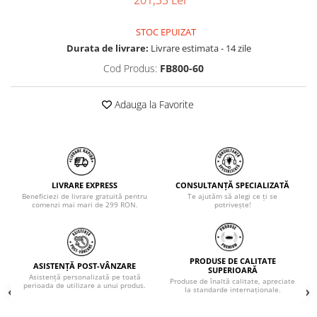
201,33 Lei
STOC EPUIZAT
Durata de livrare:
Livrare estimata - 14 zile
Cod Produs:
FB800-60
Adauga la Favorite
LIVRARE EXPRESS
CONSULTANȚĂ SPECIALIZATĂ
Beneficiezi de livrare gratuită pentru
Te ajutăm să alegi ce ți se
comenzi mai mari de 299 RON.
potrivește!
PRODUSE DE CALITATE
ASISTENȚĂ POST-VÂNZARE
SUPERIOARĂ
Asistență personalizată pe toată
Produse de înaltă calitate, apreciate
perioada de utilizare a unui produs.
la standarde internaționale.