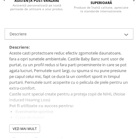
ASISTENȚĂ POST-VÂNZARE
SUPERIOARĂ
Asistență personalizată pe toată
Produse de înaltă calitate, apreciate
perioada de utilizare a unui produs.
la standarde internaționale.
Descriere
Descriere:
Aceste casti protectoare reduc efectiv zgomotele daunatoare,
fara a opri sunetele ambientale. Castile Baby Banz sunt usor de
purtat, cu un profil redus si fara parti proeminente in care se pot
agata lucruri, Pernutele sunt largi, cu spuma si nu pune presiune
pe capul celui mic, fapt ce duce la un comfort sporit in timpul
purtarii. Pernutele sunt acoperite cu o pelicula de piele pentru un
extra-comfort.
Castile sunt special create pentru a proteja copii de NIHL (Noise
Induced Hearing Loss)
Pot fi utilizate cu succes pentru:
Evenimente sportive
Curse de masini
Concerte sau spectacole (nunti, botezuri, etc.)
VEZI MAI MULT
Evenimente aviatice
Renovari sau atunci cand utilizati aspiratorul, bortmasina, etc.