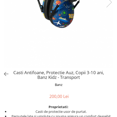
Jucarii de Sortare
Consultanta Instalare
Jucarii de tras
Jucarii din plus
Jucarii muzicale
Jucarii pentru baie
Jucarii Senzoriale
PAPUSI
Casti Antifoane, Protectie Auz, Copii 3-10 ani,
Banz Kidz - Transport
Banz
200,00 Lei
Proprietati:
Casti de protectie usor de purtat.
Pernutele late si umplute cu spuma asigura un comfort deasebit