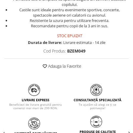
copilului.
Castile sunt ideale pentru evenimente sportive, concerte,
spectacole aeriene ori calatorii cu avionul.
Rezistente la uzura pentru utilizare frecventa.
Recomandate pentru copii de la 3 ani in sus.
STOC EPUIZAT
Durata de livrare:
Livrare estimata - 14 zile
Cod Produs:
BZEM049
Adauga la Favorite
LIVRARE EXPRESS
CONSULTANȚĂ SPECIALIZATĂ
Beneficiezi de livrare gratuită pentru
Te ajutăm să alegi ce ți se
comenzi mai mari de 299 RON.
potrivește!
PRODUSE DE CALITATE