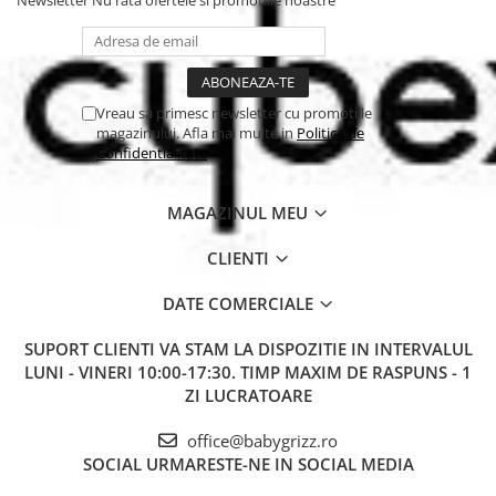
maximul de comfort!
BANZ sunt accesorii esentiale pentru toti copii dornici de
aventura, in plus se pot asocia cu o pereche de ochelari
"fitosi"din gama Jbanz.
Vreau sa primesc newsletter cu promotiile
magazinului. Afla mai multe in
Politica de
Confidentialitate
MAGAZINUL MEU
CLIENTI
DATE COMERCIALE
SUPORT CLIENTI
VA STAM LA DISPOZITIE IN INTERVALUL
LUNI - VINERI 10:00-17:30. TIMP MAXIM DE RASPUNS - 1
ZI LUCRATOARE
office@babygrizz.ro
SOCIAL
URMARESTE-NE IN SOCIAL MEDIA
Protectia de fiecare zi