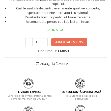
copilului.
Castile sunt ideale pentru evenimente sportive, concerte,
spectacole aeriene ori calatorii cu avionul.
Rezistente la uzura pentru utilizare frecventa.
Recomandate pentru copii de la 3 ani in sus.
IN STOC
ADAUGA IN COS
Cod Produs:
EM053
Adauga la Favorite
LIVRARE EXPRESS
CONSULTANȚĂ SPECIALIZATĂ
Beneficiezi de livrare gratuită pentru
Te ajutăm să alegi ce ți se
comenzi mai mari de 299 RON.
potrivește!