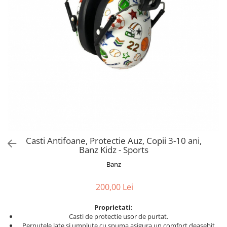
Jucarii de Sortare
Consultanta Instalare
Jucarii de tras
Jucarii din plus
Jucarii muzicale
Jucarii pentru baie
Jucarii Senzoriale
PAPUSI
Casti Antifoane, Protectie Auz, Copii 3-10 ani,
Banz Kidz - Sports
Banz
200,00 Lei
Proprietati:
Casti de protectie usor de purtat.
Pernutele late si umplute cu spuma asigura un comfort deasebit