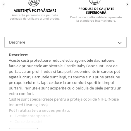
PRODUSE DE CALITATE
ASISTENȚĂ POST-VÂNZARE
SUPERIOARĂ
Asistență personalizată pe toată
Produse de înaltă calitate, apreciate
perioada de utilizare a unui produs.
la standarde internaționale.
Descriere
Descriere:
Aceste casti protectoare reduc efectiv zgomotele daunatoare,
fara a opri sunetele ambientale. Castile Baby Banz sunt usor de
purtat, cu un profil redus si fara parti proeminente in care se pot
agata lucruri, Pernutele sunt largi, cu spuma si nu pune presiune
pe capul celui mic, fapt ce duce la un comfort sporit in timpul
purtarii. Pernutele sunt acoperite cu o pelicula de piele pentru un
extra-comfort.
Castile sunt special create pentru a proteja copii de NIHL (Noise
Induced Hearing Loss)
Pot fi utilizate cu succes pentru:
Evenimente sportive
Curse de masini
Concerte sau spectacole (nunti, botezuri, etc.)