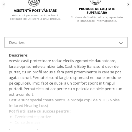
PRODUSE DE CALITATE
ASISTENȚĂ POST-VÂNZARE
SUPERIOARĂ
Asistență personalizată pe toată
Produse de înaltă calitate, apreciate
perioada de utilizare a unui produs.
la standarde internaționale.
Descriere
Descriere:
Aceste casti protectoare reduc efectiv zgomotele daunatoare,
fara a opri sunetele ambientale. Castile Baby Banz sunt usor de
purtat, cu un profil redus si fara parti proeminente in care se pot
agata lucruri, Pernutele sunt largi, cu spuma si nu pune presiune
pe capul celui mic, fapt ce duce la un comfort sporit in timpul
purtarii. Pernutele sunt acoperite cu o pelicula de piele pentru un
extra-comfort.
Castile sunt special create pentru a proteja copii de NIHL (Noise
Induced Hearing Loss)
Pot fi utilizate cu succes pentru:
Evenimente sportive
Curse de masini
Concerte sau spectacole (nunti, botezuri, etc.)