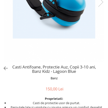
Jucarii de Sortare
Consultanta Instalare
Jucarii de tras
Jucarii din plus
Jucarii muzicale
Jucarii pentru baie
Jucarii Senzoriale
PAPUSI
Casti Antifoane, Protectie Auz, Copii 3-10 ani,
Banz Kidz - Lagoon Blue
Banz
150,00 Lei
Proprietati:
Casti de protectie usor de purtat.
Pernutele late si umplute cu spuma asigura un comfort deasebit