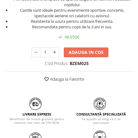
copilului.
Castile sunt ideale pentru evenimente sportive, concerte,
spectacole aeriene ori calatorii cu avionul.
Rezistente la uzura pentru utilizare frecventa.
Recomandate pentru copii de la 3 ani in sus.
IN STOC
ADAUGA IN COS
Cod Produs:
BZEM025
Adauga la Favorite
LIVRARE EXPRESS
CONSULTANȚĂ SPECIALIZATĂ
Beneficiezi de livrare gratuită pentru
Te ajutăm să alegi ce ți se
comenzi mai mari de 299 RON.
potrivește!