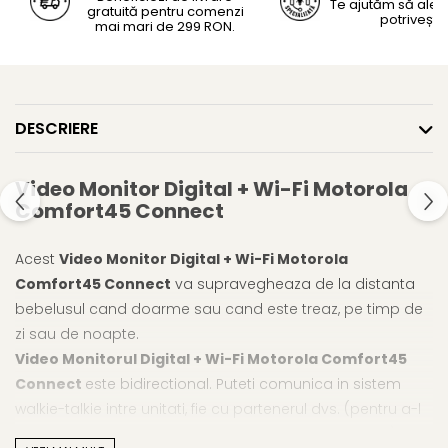
Te ajutăm să alegi
gratuită pentru comenzi
potrivește
mai mari de 299 RON.
DESCRIERE
Video Monitor Digital + Wi-Fi Motorola
Comfort45 Connect
Acest
Video Monitor Digital + Wi-Fi Motorola
Comfort45 Connect
va supravegheaza de la distanta
bebelusul cand doarme sau cand este treaz, pe timp de
zi sau de noapte.
Video Monitorul Digital + Wi-Fi Motorola Comfort45
Connect
este bidirectional. Puteti comunica in sistem
walkie-talkie intre unitati, fie cu partenerul dvs. (pentru a-l
ruga sa va aduca un biberon cu lapte din bucatarie) sau