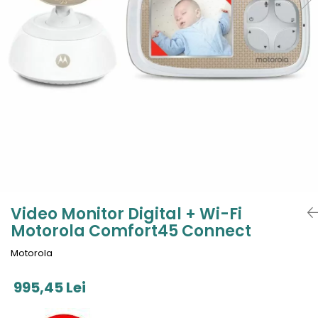
Jucarii de Sortare
Consultanta Instalare
Jucarii de tras
Jucarii din plus
Jucarii muzicale
Jucarii pentru baie
Jucarii Senzoriale
PAPUSI
Video Monitor Digital + Wi-Fi
Motorola Comfort45 Connect
Motorola
995,45 Lei