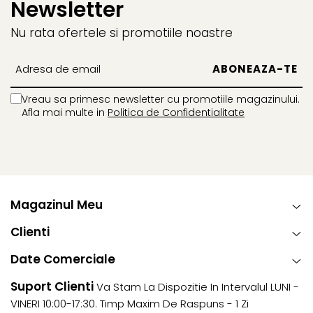
Newsletter
audio preinregistrate, in limba engleza si posibilitatea
de a descarca noutati din aplicatie.
Nu rata ofertele si promotiile noastre
Lampa de veghe cu efect de cromoterapie, cu 7
optiuni de culoare si 3 intensitati de lumina.
Vreau sa primesc newsletter cu promotiile magazinului.
Afla mai multe in
Politica de Confidentialitate
Calitate inalta a sunetului.
Vizionare nocturna in infrarosu.
Alerta detectie miscare si sunet in timp real.
Magazinul Meu
Controlul volumului.
Clienti
Indicator LED nivel sonor.
Date Comerciale
Suport Clienti
Va Stam La Dispozitie In Intervalul LUNI -
Avertizare sonora la iesirea in afara razei de actiune si
VINERI 10:00-17:30. Timp Maxim De Raspuns - 1 Zi
a bateriei scazute.