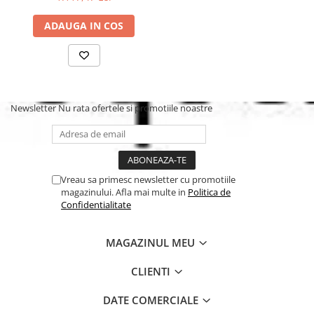
baterii 2 x AAA (nu sunt incluse!).
ADAUGA IN COS
Newsletter
Nu rata ofertele si promotiile noastre
Vreau sa primesc newsletter cu promotiile
magazinului. Afla mai multe in
Politica de
Confidentialitate
MAGAZINUL MEU
CLIENTI
DATE COMERCIALE