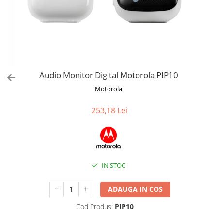
Jucarii de Sortare
Consultanta Instalare
Jucarii de tras
Jucarii din plus
Jucarii muzicale
Jucarii pentru baie
Jucarii Senzoriale
Audio Monitor Digital Motorola PIP10
PAPUSI
Motorola
253,18 Lei
IN STOC
ADAUGA IN COS
Cod Produs:
PIP10