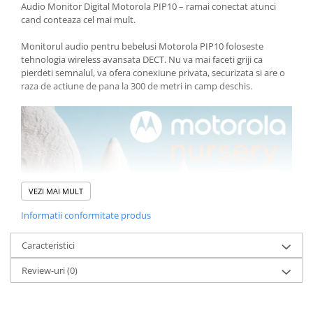
Audio Monitor Digital Motorola PIP10 – ramai conectat atunci
cand conteaza cel mai mult.
Monitorul audio pentru bebelusi Motorola PIP10 foloseste
tehnologia wireless avansata DECT. Nu va mai faceti griji ca
pierdeti semnalul, va ofera conexiune privata, securizata si are o
raza de actiune de pana la 300 de metri in camp deschis.
VEZI MAI MULT
Informatii conformitate produs
Caracteristici
Review-uri
(0)
Conexiune privata securizata
Simte-te in siguranta stiind ca nimeni altcineva nu poate asculta