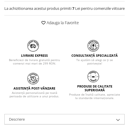
La achizitionarea acestui produs primiti
7
Lei pentru comenzile viitoare
Adauga la Favorite
LIVRARE EXPRESS
CONSULTANȚĂ SPECIALIZATĂ
Beneficiezi de livrare gratuită pentru
Te ajutăm să alegi ce ți se
comenzi mai mari de 299 RON.
potrivește!
PRODUSE DE CALITATE
ASISTENȚĂ POST-VÂNZARE
SUPERIOARĂ
Asistență personalizată pe toată
Produse de înaltă calitate, apreciate
perioada de utilizare a unui produs.
la standarde internaționale.
Descriere