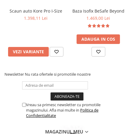
fiecare drum.
Scaun auto Kore Pro I-Size
Baza Isofix BeSafe Beyond
1.398,11 Lei
1.469,00 Lei
ADAUGA IN COS
VEZI VARIANTE
Newsletter
Nu rata ofertele si promotiile noastre
Sistem de ventilare integrat in spatarul scaunului
Asa cum stim, copiii nu pot ramane nemiscati pentru perioade
lungi de timp. Datorita constructiei sezutului scaunului auto
Vreau sa primesc newsletter cu promotiile
Swandoo Charlie, presiunea exercitata de copil se distribuie pe o
magazinului. Afla mai multe in
Politica de
suprafata mai mare, facand calatoriile lungi mai confortabile.
Confidentialitate
In plus, scaunul are multe orificii de ventilatie si tesaturile cu
microperforatii, atat in zona de spatar, dar si in zona de sezut,
MAGAZINUL MEU
ceea ce duce la o circulatie excelenta a aerului, regland