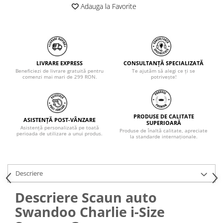
Adauga la Favorite
LIVRARE EXPRESS
CONSULTANȚĂ SPECIALIZATĂ
Beneficiezi de livrare gratuită pentru
Te ajutăm să alegi ce ți se
comenzi mai mari de 299 RON.
potrivește!
PRODUSE DE CALITATE
ASISTENȚĂ POST-VÂNZARE
SUPERIOARĂ
Asistență personalizată pe toată
Produse de înaltă calitate, apreciate
perioada de utilizare a unui produs.
la standarde internaționale.
Descriere
Descriere Scaun auto
Swandoo Charlie i-Size