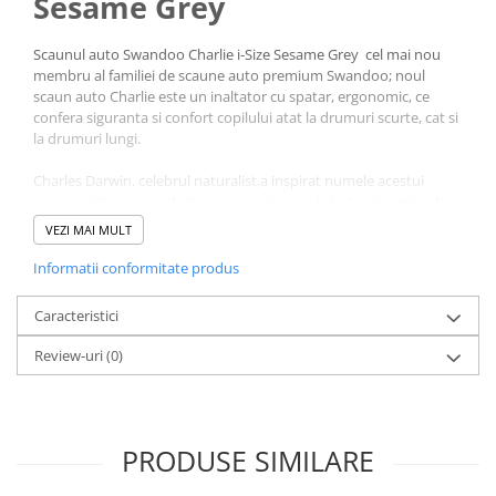
Sesame Grey
Scaunul auto Swandoo Charlie i-Size Sesame Grey cel mai nou
membru al familiei de scaune auto premium Swandoo; noul
scaun auto Charlie este un inaltator cu spatar, ergonomic, ce
confera siguranta si confort copilului atat la drumuri scurte, cat si
la drumuri lungi.
Charles Darwin, celebrul naturalist,a inspirat numele acestui
scaun pentru ca se adapteaza nevoilor copilului tau in perioada
de crestere; a fost gandit pentru a-i proteja pe cei mici din
VEZI MAI MULT
momentul tranzitiei de la scaunul auto pana cand copilul devine
adolescent
Informatii conformitate produs
Atasare intuitiva a centurii
de siguranta
Caracteristici
Design-ul intuitiv ii ajuta pe copil sa invete sa isi puna coredct
Review-uri
(0)
centura, fara asistenta adultului. St cu totii stim cat de
independenti sunt copiii.
Cu scaunul auto Swandoo Charlie faci alegerea perfecta pentru
siguranta si confortul copilului.
PRODUSE SIMILARE
Design-ul acestui scaun previne utilizarea gresita, iar ca parinte,
poti avea incredere ca micutul tau se va asigura corect, pentru