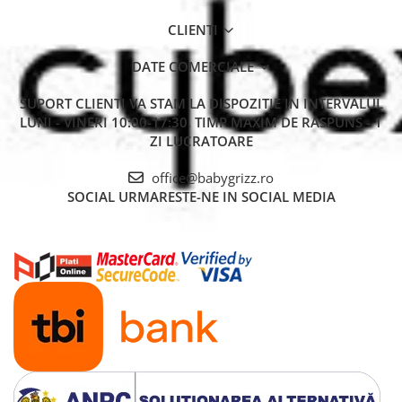
temperatura corpului si oferind confort maxim.
Copilul tau se poate aseza, se poate relaxa si se va bucura de
CLIENTI
calatorie, fie ca e una de cateva minute sau una de cateva ore.
DATE COMERCIALE
SUPORT CLIENTI
VA STAM LA DISPOZITIE IN INTERVALUL
LUNI - VINERI 10:00-17:30. TIMP MAXIM DE RASPUNS - 1
ZI LUCRATOARE
office@babygrizz.ro
SOCIAL
URMARESTE-NE IN SOCIAL MEDIA
Tesaturi certificate Oeko-Tex
Fiind un model premium de scaun auto pentru copii, materialele
textile folosite in fabricarea huselor scaunului auto Swandoo
Charlie sunt certificate conform Oeko-Tex Standard 100, cee a ce
inseamna o garantare a faptului ca indeplinesc cele mai stricte