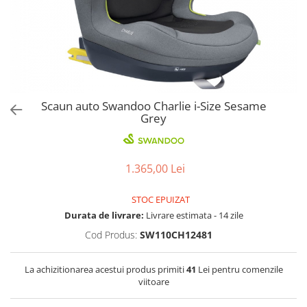
Jucarii de Sortare
Consultanta Instalare
Jucarii de tras
Jucarii din plus
Jucarii muzicale
Jucarii pentru baie
Jucarii Senzoriale
Scaun auto Swandoo Charlie i-Size Sesame
PAPUSI
Grey
1.365,00 Lei
STOC EPUIZAT
Durata de livrare:
Livrare estimata - 14 zile
Cod Produs:
SW110CH12481
La achizitionarea acestui produs primiti
41
Lei pentru comenzile
viitoare