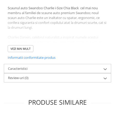
Scaunul auto Swandoo Charlie i-Size Chia Black cel mai nou
membru al familiei de scaune auto premium Swandoo; noul
scaun auto Charlie este un inaltator cu spatar, ergonomic, ce
confera siguranta si confort copilului atat la drumuri scurte, cat si
la drumuri lungi.
Charles Darwin, celebrul naturalist,a inspirat numele acestui
scaun pentru ca se adapteaza nevoilor copilului tau in perioada
de crestere; a fost gandit pentru a-i proteja pe cei mici din
VEZI MAI MULT
momentul tranzitiei de la scaunul auto pana cand copilul devine
adolescent
Informatii conformitate produs
Atasare intuitiva a centurii
de siguranta
Caracteristici
Design-ul intuitiv ii ajuta pe copil sa invete sa isi puna coredct
Review-uri
(0)
centura, fara asistenta adultului. St cu totii stim cat de
independenti sunt copiii.
Cu scaunul auto Swandoo Charlie faci alegerea perfecta pentru
siguranta si confortul copilului.
PRODUSE SIMILARE
Design-ul acestui scaun previne utilizarea gresita, iar ca parinte,
poti avea incredere ca micutul tau se va asigura corect, pentru
fiecare drum.