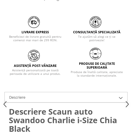
LIVRARE EXPRESS
CONSULTANȚĂ SPECIALIZATĂ
Beneficiezi de livrare gratuită pentru
Te ajutăm să alegi ce ți se
comenzi mai mari de 299 RON.
potrivește!
PRODUSE DE CALITATE
ASISTENȚĂ POST-VÂNZARE
SUPERIOARĂ
Asistență personalizată pe toată
Produse de înaltă calitate, apreciate
perioada de utilizare a unui produs.
la standarde internaționale.
Descriere
Descriere Scaun auto
Swandoo Charlie i-Size Chia
Black