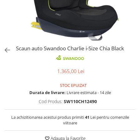
Jucarii de Sortare
Consultanta Instalare
Jucarii de tras
Jucarii din plus
Jucarii muzicale
Jucarii pentru baie
Jucarii Senzoriale
Scaun auto Swandoo Charlie i-Size Chia Black
PAPUSI
1.365,00 Lei
STOC EPUIZAT
Durata de livrare:
Livrare estimata - 14 zile
Cod Produs:
SW110CH12490
La achizitionarea acestui produs primiti
41
Lei pentru comenzile
viitoare
Adauga la Favorite