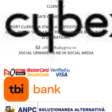
Copilul tau se poate aseza, se poate relaxa si se va bucura de
CLIENTI
calatorie, fie ca e una de cateva minute sau una de cateva ore.
DATE COMERCIALE
SUPORT CLIENTI
VA STAM LA DISPOZITIE IN INTERVALUL
LUNI - VINERI 10:00-17:30. TIMP MAXIM DE RASPUNS - 1
ZI LUCRATOARE
office@babygrizz.ro
SOCIAL
URMARESTE-NE IN SOCIAL MEDIA
Tesaturi certificate Oeko-Tex
Fiind un model premium de scaun auto pentru copii, materialele
textile folosite in fabricarea huselor scaunului auto Swandoo
Charlie sunt certificate conform Oeko-Tex Standard 100, cee a ce
inseamna o garantare a faptului ca indeplinesc cele mai stricte
standarde de siguranta si mediu.